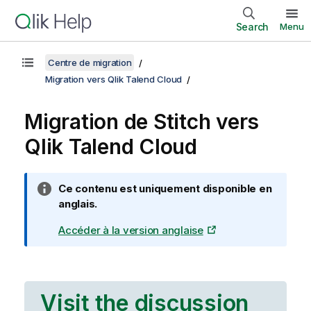
Search
Menu
Centre de migration
Migration vers Qlik Talend Cloud
Migration de
Stitch
vers
Qlik Talend Cloud
N
Ce contenu est uniquement disponible en
o
anglais.
t
Accéder à la version anglaise
e
I
n
f
o
Visit the discussion
r