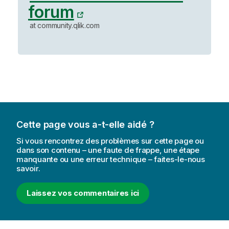
forum
m
a
at community.qlik.com
t
i
o
n
s
Cette page vous a-t-elle aidé ?
Si vous rencontrez des problèmes sur cette page ou
dans son contenu – une faute de frappe, une étape
manquante ou une erreur technique – faites-le-nous
savoir.
Laissez vos commentaires ici