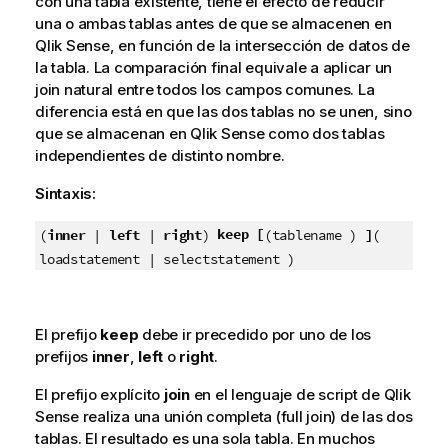
con una tabla existente, tiene el efecto de reducir
una o ambas tablas antes de que se almacenen en
Qlik Sense
, en función de la intersección de datos de
la tabla. La comparación final equivale a aplicar un
join natural entre todos los campos comunes. La
diferencia está en que las dos tablas no se unen, sino
que se almacenan en
Qlik Sense
como dos tablas
independientes de distinto nombre.
Sintaxis:
keep [
(
inner
|
left
|
right
)
(tablename )
]
(
loadstatement | selectstatement )
El prefijo
keep
debe ir precedido por uno de los
prefijos
inner
,
left
o
right
.
El prefijo explícito
join
en el lenguaje de script de
Qlik
Sense
realiza una unión completa (full join) de las dos
tablas. El resultado es una sola tabla. En muchos