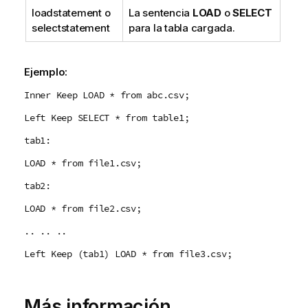
loadstatement
o
La sentencia
LOAD
o
SELECT
selectstatement
para la tabla cargada.
Ejemplo:
Inner Keep LOAD * from abc.csv;
Left Keep SELECT * from table1;
tab1:
LOAD * from file1.csv;
tab2:
LOAD * from file2.csv;
.. .. ..
Left Keep (tab1) LOAD * from file3.csv;
Más información