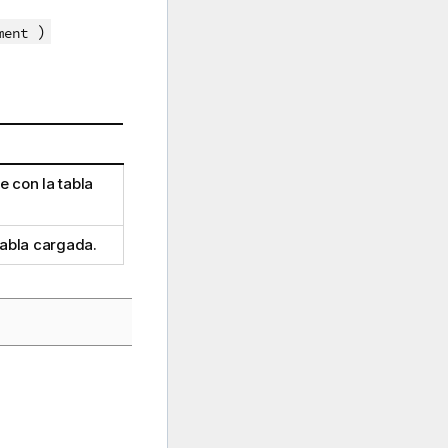
)
ment
 con la tabla
tabla cargada.