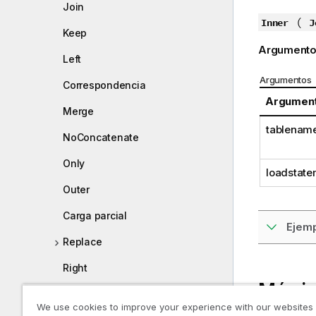
Join
(
Inner
J
Keep
Argumento
Left
Argumentos
Correspondencia
Argumen
Merge
tablenam
NoConcatenate
Only
loadstate
Outer
Carga parcial
Ejem
Replace
Right
Más i
Sample
We use cookies to improve your experience with our websites