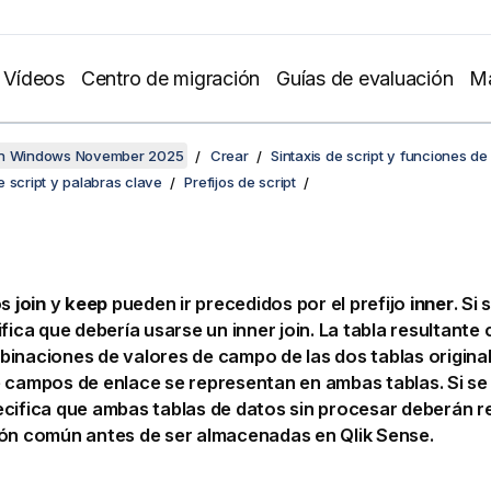
Vídeos
Centro de migración
Guías de evaluación
Ma
en Windows November 2025
Crear
Sintaxis de script y funciones de
 script y palabras clave
Prefijos de script
os
join
y
keep
pueden ir precedidos por el prefijo
inner
. Si
fica que debería usarse un inner join. La tabla resultante
inaciones de valores de campo de las dos tablas origina
 campos de enlace se representan en ambas tablas. Si se u
ecifica que ambas tablas de datos sin procesar deberán r
ión común antes de ser almacenadas en
Qlik Sense
.