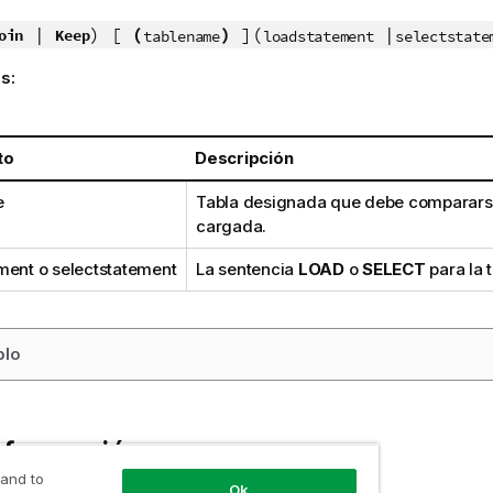
|
) [
(
)
](
|
oin
Keep
tablename
loadstatement
selectstate
s:
to
Descripción
e
Tabla designada que debe compararse
cargada.
ment
o
selectstatement
La sentencia
LOAD
o
SELECT
para la 
plo
nformación
 and to
Ok