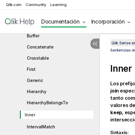
Qlik.com
Sentencias de control de script
Community
Learning
Prefijos de script
Documentación
Incorporación
Add
Buffer
Qlik Sense 
Concatenate
Sentencias de
Crosstable
Inner
First
Generic
Los prefij
join
especi
Hierarchy
tanto comb
HierarchyBelongsTo
valores de
keep
, esp
Inner
intersecc
IntervalMatch
Sintaxis: