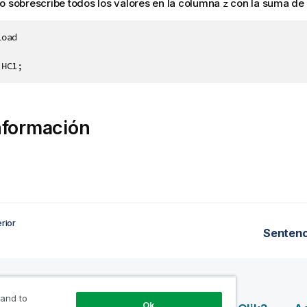
o sobrescribe todos los valores en la columna
con la suma de
z
oad

nformación
rior
Sentenc
 and to
Ok