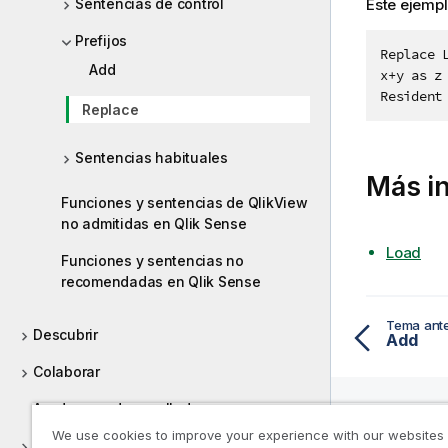
Este ejempl
Sentencias de control
Prefijos
Replace L
Add
x+y as z

Replace
Sentencias habituales
Más i
Funciones y sentencias de QlikView
no admitidas en Qlik Sense
Load
Funciones y sentencias no
recomendadas en Qlik Sense
Tema ante
Descubrir
Add
Colaborar
Ayuda para desarrolladores
We use cookies to improve your experience with our websites
Tutoriales de Qlik Sense