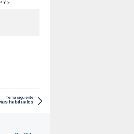
y
.
x
y
Tema siguiente
ias habituales