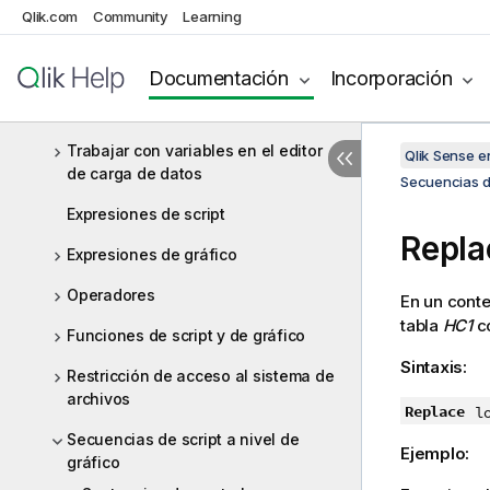
Qlik.com
Community
Learning
Descripción general de la sintaxis
de script
Documentación
Incorporación
Sentencias de script y palabras
clave
Trabajar con variables en el editor
Qlik Sense 
de carga de datos
Secuencias de
Expresiones de script
Repla
Expresiones de gráfico
Operadores
En un conte
tabla
HC1
co
Funciones de script y de gráfico
Sintaxis:
Restricción de acceso al sistema de
archivos
Replace
l
Secuencias de script a nivel de
Ejemplo:
gráfico