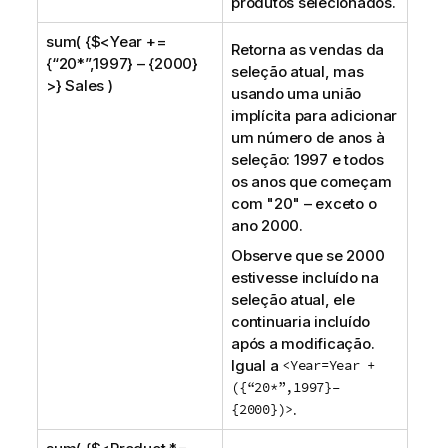
produtos selecionados.
sum( {$<Year +=
Retorna as vendas da
{“20*”,1997} – {2000}
seleção atual, mas
>} Sales )
usando uma união
implícita para adicionar
um número de anos à
seleção: 1997 e todos
os anos que começam
com "20" – exceto o
ano 2000.
Observe que se 2000
estivesse incluído na
seleção atual, ele
continuaria incluído
após a modificação.
Igual a
<Year=Year +
({“20*”,1997}–
{2000})>
.