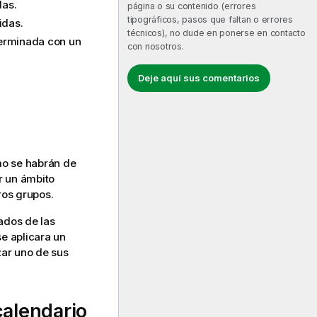
das.
página o su contenido (errores
tipográficos, pasos que faltan o errores
idas.
técnicos), no dude en ponerse en contacto
terminada con un
con nosotros.
Deje aquí sus comentarios
mo se habrán de
r un ámbito
ros grupos.
tados de las
se aplicara un
zar uno de sus
calendario