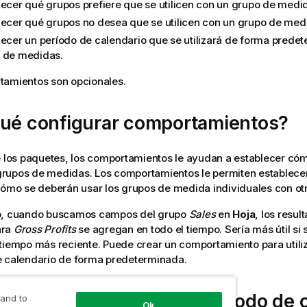
lecer qué grupos prefiere que se utilicen con un grupo de medi
lecer qué grupos no desea que se utilicen con un grupo de med
lecer un período de calendario que se utilizará de forma prede
 de medidas.
tamientos son opcionales.
qué configurar comportamientos?
e los paquetes, los comportamientos le ayudan a establecer có
s grupos de medidas. Los comportamientos le permiten establece
cómo se deberán usar los grupos de medida individuales con ot
o, cuando buscamos campos del grupo
Sales
en
Hoja
, los resul
ara
Gross Profits
se agregan en todo el tiempo. Sería más útil si 
tiempo más reciente. Puede crear un comportamiento para utili
e calendario de forma predeterminada.
un comportamiento de período de 
 and to
Ok