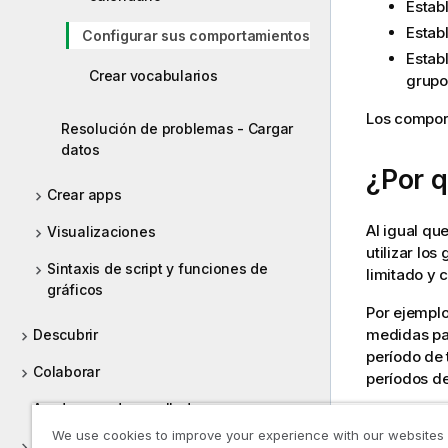
Estab
Estab
Configurar sus comportamientos
Estab
Crear vocabularios
grupo
Los compor
Resolución de problemas - Cargar
datos
¿Por 
Crear apps
Al igual qu
Visualizaciones
utilizar lo
Sintaxis de script y funciones de
limitado y 
gráficos
Por ejempl
medidas p
Descubrir
período de 
Colaborar
períodos d
Ayuda para desarrolladores
Crear 
We use cookies to improve your experience with our websites
Tutoriales de Qlik Sense