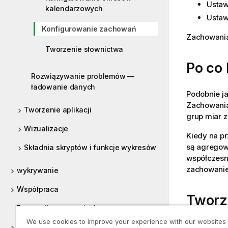
Ustaw
kalendarzowych
Ustaw
Konfigurowanie zachowań
Zachowania
Tworzenie słownictwa
Po co
Rozwiązywanie problemów —
ładowanie danych
Podobnie j
Zachowania
Tworzenie aplikacji
grup miar z
Wizualizacje
Kiedy na p
są agregowa
Składnia skryptów i funkcje wykresów
współczesn
zachowanie
wykrywanie
Współpraca
Tworz
Pomoc dla programistów
kalen
We use cookies to improve your experience with our websites
Kursy dotyczące Qlik Sense