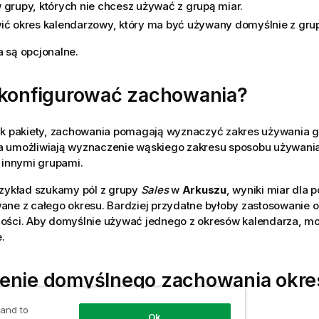
 grupy, których nie chcesz używać z grupą miar.
ić okres kalendarzowy, który ma być używany domyślnie z grup
 są opcjonalne.
 konfigurować zachowania?
ak pakiety, zachowania pomagają wyznaczyć zakres używania g
 umożliwiają wyznaczenie wąskiego zakresu sposobu używani
 innymi grupami.
rzykład szukamy pól z grupy
Sales
w
Arkuszu
, wyniki miar dla 
ne z całego okresu. Bardziej przydatne byłoby zastosowanie o
ości. Aby domyślnie używać jednego z okresów kalendarza, m
.
enie domyślnego zachowania okre
darzowego
 and to
Ok