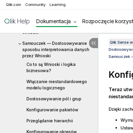
Tworzenie modeli logicznych do
Qlik.com
Community
Learning
Wnioski przy użyciu Logiki
biznesowej
Dokumentacja
Rozpoczęcie korzyst
Tworzenie słownictwa dla funkcji
Wnioski
Qlik Sense 
Samouczek — Dostosowywanie
sposobu interpretowania danych
Dostosowywan
przez Wnioski
Samouczek —
Co to są Wnioski i logika
biznesowa?
Konf
Włączanie niestandardowego
modelu logicznego
Teraz utw
niestanda
Dostosowywanie pól i grup
Dzięki zac
Konfigurowanie pakietów
Wymus
Przeglądanie hierarchii
Ustaw
Konfigurowanie okresów