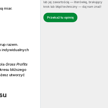
lub jej zawartością — literówkę, brakujący
krok lub błąd techniczny — daj nam znać!
ą miar.
Przekaż tu opinię
rup razem.
a indywidualnych
pola
Gross Profits
kresu bliższego
ożesz utworzyć
su