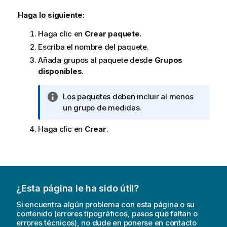
Haga lo siguiente:
Haga clic en
Crear paquete
.
Escriba el nombre del paquete.
Añada grupos al paquete desde
Grupos
disponibles
.
N
Los paquetes deben incluir al menos
o
un grupo de medidas.
t
Haga clic en
Crear
.
a
i
n
f
o
r
¿Esta página le ha sido útil?
m
Si encuentra algún problema con esta página o su
a
contenido (errores tipográficos, pasos que faltan o
t
errores técnicos), no dude en ponerse en contacto