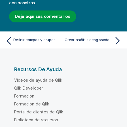
i
con nosotros.
v
a
Deje aquí sus comentarios
Definir campos y grupos
Crear análisis desglosados con jerarquías
Recursos De Ayuda
Vídeos de ayuda de Qlik
Qlik Developer
Formación
Formación de Qlik
Portal de clientes de Qlik
Biblioteca de recursos