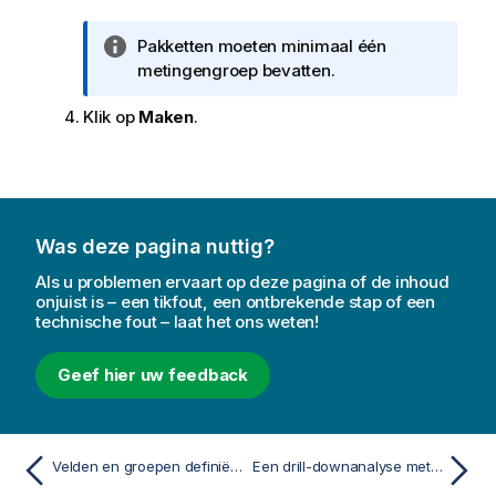
I
Pakketten moeten minimaal één
n
metingengroep bevatten.
f
Klik op
Maken
.
o
r
m
a
t
i
Was deze pagina nuttig?
e
Als u problemen ervaart op deze pagina of de inhoud
onjuist is – een tikfout, een ontbrekende stap of een
technische fout – laat het ons weten!
Geef hier uw feedback
Velden en groepen definiëren
Een drill-downanalyse met hiërarchieën maken