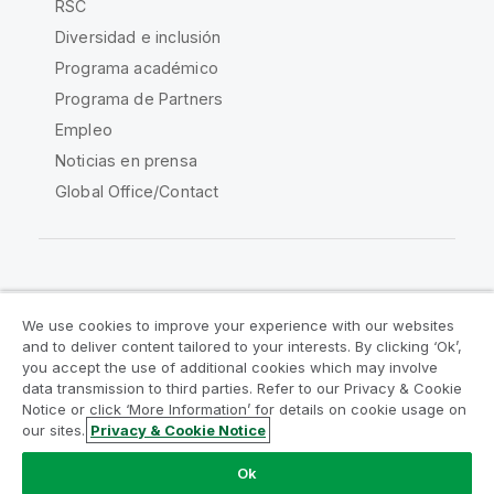
RSC
Diversidad e inclusión
Programa académico
Programa de Partners
Empleo
Noticias en prensa
Global Office/Contact
Qlik Community
We use cookies to improve your experience with our websites
and to deliver content tailored to your interests. By clicking ‘Ok’,
Acuerdos legales
Condiciones del producto
you accept the use of additional cookies which may involve
data transmission to third parties. Refer to our Privacy & Cookie
Legal Policies
Política legal
Notice or click ‘More Information’ for details on cookie usage on
Condiciones de uso
Marcas comerciales
our sites.
Privacy & Cookie Notice
Do Not Share My Info
Ok
Copyright © 1993-2026 QlikTech International AB.