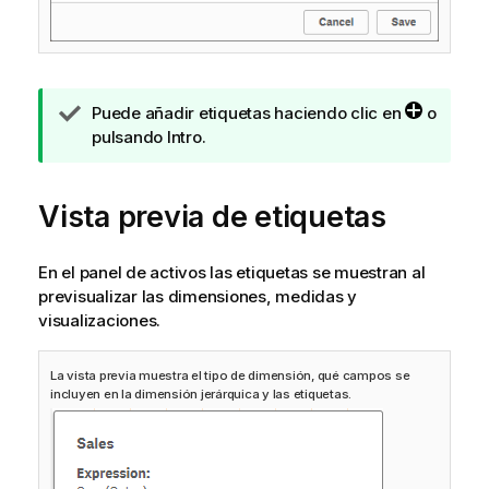
N
Puede añadir etiquetas haciendo clic en
o
o
pulsando Intro.
t
a
Vista previa de etiquetas
d
e
s
En el panel de activos las etiquetas se muestran al
u
previsualizar las dimensiones, medidas y
g
visualizaciones.
e
r
e
La vista previa muestra el tipo de dimensión, qué campos se
incluyen en la dimensión jerárquica y las etiquetas.
n
c
i
a