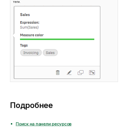
с
теги.
к
а
з
к
е
Подробнее
Поиск на панели ресурсов