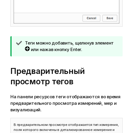
П
Теги можно добавить, щелкнув элемент
р
или нажав кнопку Enter.
и
м
Предварительный
е
ч
просмотр тегов
а
н
и
На панели ресурсов теги отображаются во время
е
предварительного просмотра измерений, мер и
к
визуализаций.
п
о
В предварительном просмотре отображается тип измерения,
д
поля которого включены в детализированное измерение и