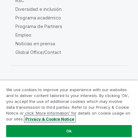
RSC
Diversidad e inclusión
Programa académico
Programa de Partners
Empleo
Noticias en prensa
Global Office/Contact
Qlik Community
We use cookies to improve your experience with our websites
and to deliver content tailored to your interests. By clicking ‘Ok’,
Acuerdos legales
Condiciones del producto
you accept the use of additional cookies which may involve
data transmission to third parties. Refer to our Privacy & Cookie
Legal Policies
Política legal
Notice or click ‘More Information’ for details on cookie usage on
Condiciones de uso
Marcas comerciales
our sites.
Privacy & Cookie Notice
Do Not Share My Info
Ok
Copyright © 1993-2026 QlikTech International AB.