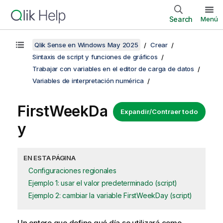
Search
Menú
Qlik Sense en Windows May 2025
Crear
Sintaxis de script y funciones de gráficos
Trabajar con variables en el editor de carga de datos
Variables de interpretación numérica
FirstWeekDa
Expandir/Contraer todo
y
EN ESTA PÁGINA
Configuraciones regionales
Ejemplo 1: usar el valor predeterminado (script)
Ejemplo 2: cambiar la variable FirstWeekDay (script)
Un entero que define qué día se utilizará como