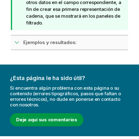
t
otros datos en el campo correspondiente, a
a
a
fin de crear esa primera representación de
t
d
cadena, que se mostrará en los paneles de
i
e
filtrado.
v
s
a
u
Ejemplos y resultados:
g
e
r
e
n
c
¿Esta página le ha sido útil?
i
Si encuentra algún problema con esta página o su
a
contenido (errores tipográficos, pasos que faltan o
errores técnicos), no dude en ponerse en contacto
con nosotros.
Deje aquí sus comentarios