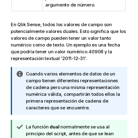
a
argumento de número.
En
Qlik Sense
, todos los valores de campo son
potencialmente valores duales. Esto significa que los
valores de campo pueden tener un valor tanto
numérico como de texto. Un ejemplo es una fecha
que podría tener un valor numérico
40908
y la
representación textual
'2011-12-31'
.
N
Cuando varios elementos de datos de un
o
campo tienen diferentes representaciones
t
de cadena pero una misma representación
a
numérica válida, compartirán todos ellos la
i
primera representación de cadena de
n
caracteres que se encuentre.
f
o
N
La función
dual
normalmente se usa al
r
o
principio del script, antes de que se lean
m