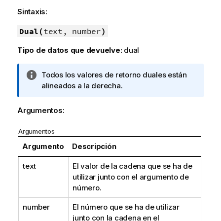
Sintaxis:
Dual(
text, number
)
Tipo de datos que devuelve:
dual
N
Todos los valores de retorno duales están
o
alineados a la derecha.
t
a
Argumentos:
i
n
Argumentos
f
Argumento
Descripción
o
r
text
El valor de la cadena que se ha de
m
utilizar junto con el argumento de
a
número.
t
i
number
El número que se ha de utilizar
v
junto con la cadena en el