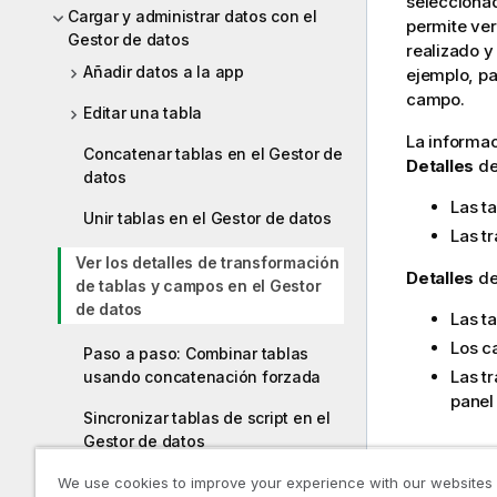
seleccionad
Cargar y administrar datos con el
permite ver
Gestor de datos
realizado y
Añadir datos a la app
ejemplo, pa
campo.
Editar una tabla
La informa
Concatenar tablas en el Gestor de
Detalles
de
datos
Las ta
Unir tablas en el Gestor de datos
Las t
Ver los detalles de transformación
Detalles
de
de tablas y campos en el Gestor
de datos
Las t
Los c
Paso a paso: Combinar tablas
Las t
usando concatenación forzada
panel
Sincronizar tablas de script en el
Gestor de datos
Ver lo
Gestionar las asociaciones de
We use cookies to improve your experience with our websites