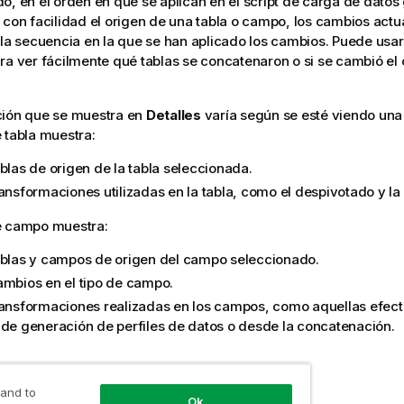
o, en el orden en que se aplican en el script de carga de datos
 con facilidad el origen de una tabla o campo, los cambios actu
 la secuencia en la que se han aplicado los cambios. Puede usa
ra ver fácilmente qué tablas se concatenaron o si se cambió el
ción que se muestra en
Detalles
varía según se esté viendo una
 tabla muestra:
blas de origen de la tabla seleccionada.
ransformaciones utilizadas en la tabla, como el despivotado y l
 campo muestra:
ablas y campos de origen del campo seleccionado.
ambios en el tipo de campo.
ransformaciones realizadas en los campos, como aquellas efec
 de generación de perfiles de datos o desde la concatenación.
s detalles de tabla
 and to
Ok