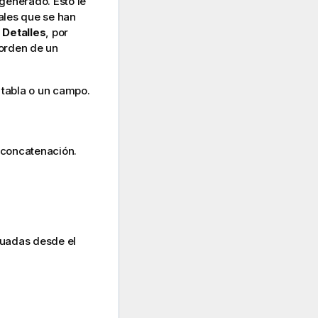
 generado. Esto le
ales que se han
r
Detalles
, por
 orden de un
 tabla o un campo.
a concatenación.
tuadas desde el