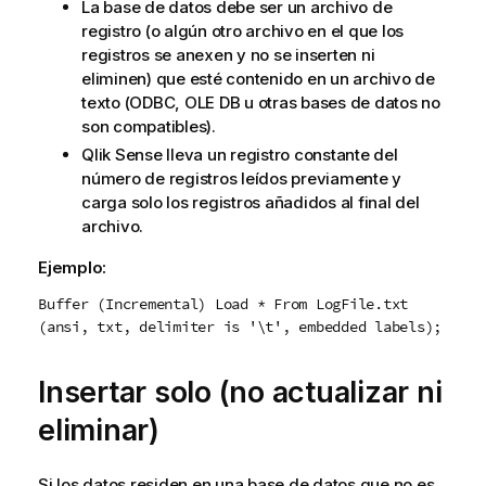
La base de datos debe ser un archivo de
registro (o algún otro archivo en el que los
registros se anexen y no se inserten ni
eliminen) que esté contenido en un archivo de
texto (
ODBC
,
OLE DB
u otras bases de datos no
son compatibles).
Qlik Sense
lleva un registro constante del
número de registros leídos previamente y
carga solo los registros añadidos al final del
archivo.
Ejemplo:
Buffer (Incremental) Load * From LogFile.txt
(ansi, txt, delimiter is '\t', embedded labels);
Insertar solo (no actualizar ni
eliminar)
Si los datos residen en una base de datos que no es