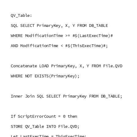
QV_Table:
SQL SELECT PrimaryKey, X, Y FROM DB_TABLE
WHERE ModificationTime >= #$(LastExecTime)#
AND ModificationTime < #$(ThisExecTime)#;
Concatenate LOAD PrimaryKey, X, Y FROM File.QVD
WHERE NOT EXISTS(PrimaryKey);
Inner Join SQL SELECT PrimaryKey FROM DB_TABLE;
If ScriptErrorCount = 0 then
STORE QV_Table INTO File.QVD;
Let LastExecTime = ThisExecTime;