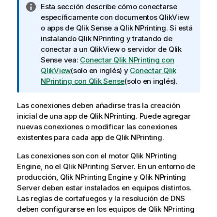
N
Esta sección describe cómo conectarse
o
específicamente con documentos
QlikView
t
o apps de
Qlik Sense
a
Qlik NPrinting
. Si está
a
instalando
Qlik NPrinting
y tratando de
i
conectar a un
QlikView
o servidor de
Qlik
n
Sense
vea:
Conectar Qlik NPrinting con
f
QlikView
(solo en inglés)
y
Conectar Qlik
o
NPrinting con Qlik Sense
(solo en inglés)
.
r
m
Las conexiones deben añadirse tras la creación
a
inicial de una app de
Qlik NPrinting
. Puede agregar
t
nuevas conexiones o modificar las conexiones
i
existentes para cada app de
Qlik NPrinting
.
v
Las conexiones son con el motor
a
Qlik NPrinting
Engine
, no el
Qlik NPrinting Server
. En un entorno de
producción,
Qlik NPrinting Engine
y
Qlik NPrinting
Server
deben estar instalados en equipos distintos.
Las reglas de cortafuegos y la resolución de DNS
deben configurarse en los equipos de
Qlik NPrinting