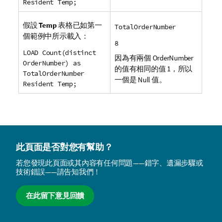
Resident Temp;
假設
Temp
表格已如第一
TotalOrderNumber
個範例中所示載入：
8
LOAD Count(distinct
因為有兩個
OrderNumber
OrderNumber) as
的值有相同的值 1，所以
TotalOrderNumber
一個是 Null 值。
Resident Temp;
此頁面是否對您有幫助？
若您發現此頁面或其內容有任何問題——錯字、遺漏步驟或
技術錯誤——請告知我們！
在此留下意見回饋