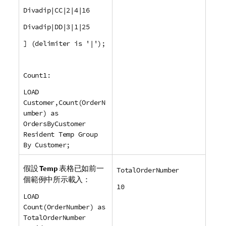
Divadip|CC|2|4|16
Divadip|DD|3|1|25
] (delimiter is '|');
Count1:
LOAD
Customer,Count(OrderN
umber) as
OrdersByCustomer
Resident Temp Group
By Customer;
假設
Temp
表格已如前一
TotalOrderNumber
個範例中所示載入：
10
LOAD
Count(OrderNumber) as
TotalOrderNumber