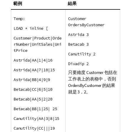
範例
結果
Temp:
Customer
OrdersByCustomer
LOAD * inline [
Astrida 3
Customer|Product|Orde
rNumber|UnitSales|Uni
Betacab 3
tPrice
Canutility 2
Astrida|AA|1|4|16
Divadip 2
Astrida|AA|7|10|15
只要維度
Customer
包括在
工作表上的表格中，否則
Astrida|BB|4|9|9
OrdersByCustomer
的結果
Betacab|CC|6|5|10
就是 3，2。
Betacab|AA|5|2|20
Betacab|BB|1|25| 25
Canutility|AA|3|8|15
Canutility|CC|||19