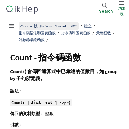
功能
Search
表
Windows 版 Qlik Sense November 2025
建立
指令碼語法和圖表函數
指令碼和圖表函數
彙總函數
計數器彙總函數
Count - 指令碼函數
Count()
會傳回運算式中已彙總的值數目，如
group
by
子句所定義。
語法：
[
distinct
)
Count(
] expr
傳回的資料類型：
整數
引數：