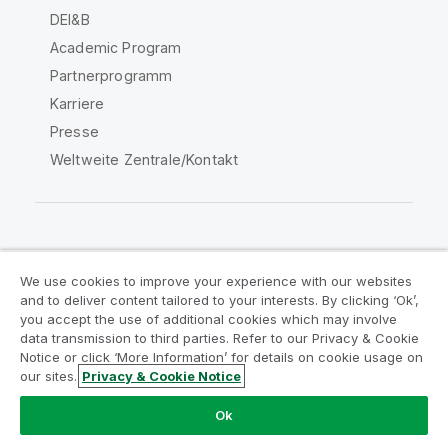
DEI&B
Academic Program
Partnerprogramm
Karriere
Presse
Weltweite Zentrale/Kontakt
Qlik Community
We use cookies to improve your experience with our websites
and to deliver content tailored to your interests. By clicking ‘Ok’,
Rechtliche Vereinbarungen
you accept the use of additional cookies which may involve
data transmission to third parties. Refer to our Privacy & Cookie
Produktbedingungen
Legal Policies
Notice or click ‘More Information’ for details on cookie usage on
Legal Policies
Benutzungsbedingungen
our sites.
Privacy & Cookie Notice
Marken
Do Not Share My Info
Ok
Copyright © 1993-2026 QlikTech International AB. Alle
Rechte vorbehalten.