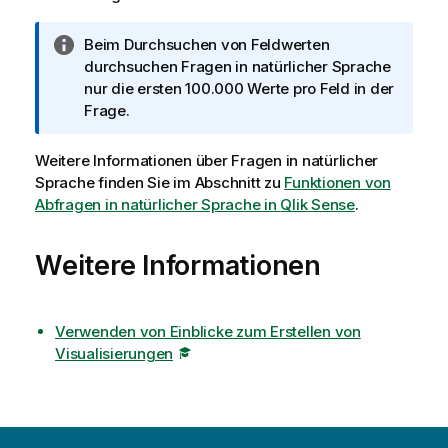
I
Beim Durchsuchen von Feldwerten
n
durchsuchen Fragen in natürlicher Sprache
f
nur die ersten 100.000 Werte pro Feld in der
o
Frage.
r
m
Weitere Informationen über Fragen in natürlicher
a
Sprache finden Sie im Abschnitt zu
Funktionen von
t
Abfragen in natürlicher Sprache in
Qlik Sense
.
i
o
Weitere Informationen
n
s
h
i
Verwenden von Einblicke zum Erstellen von
n
Visualisierungen
w
e
i
s