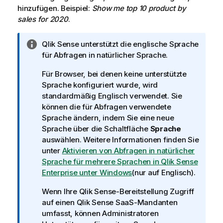
hinzufügen. Beispiel:
Show me top 10 product by
sales for 2020
.
I
Qlik Sense
unterstützt die englische Sprache
n
für Abfragen in natürlicher Sprache.
f
Für Browser, bei denen keine unterstützte
o
Sprache konfiguriert wurde, wird
r
standardmäßig Englisch verwendet. Sie
m
können die für Abfragen verwendete
a
Sprache ändern, indem Sie eine neue
t
Sprache über die Schaltfläche
Sprache
i
auswählen. Weitere Informationen finden Sie
o
unter
Aktivieren von Abfragen in natürlicher
n
Sprache für mehrere Sprachen in Qlik Sense
s
Enterprise unter Windows
(nur auf Englisch)
.
h
i
Wenn Ihre
Qlik Sense
-Bereitstellung Zugriff
n
auf einen
Qlik Sense SaaS
-Mandanten
w
umfasst, können Administratoren
e