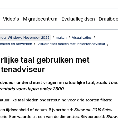
Video's
Migratiecentrum
Evaluatiegidsen
Draaibo
onder Windows November 2025
maken
Visualisaties
s maken en bewerken
Visualisaties maken met Inzichtenadviseur
rlijke taal gebruiken met
htenadviseur
dviseur ondersteunt vragen in natuurlijke taal, zoals
Toon
ventaris voor Japan onder 2500
.
atuurlijke taal bieden ondersteuning voor drie soorten filters:
 Een tijdseenheid of datum. Bijvoorbeeld:
Show me 2019 Sales
.
orie: Een waarde uit een van de dimensies. Bijvoorbeeld:
Show 