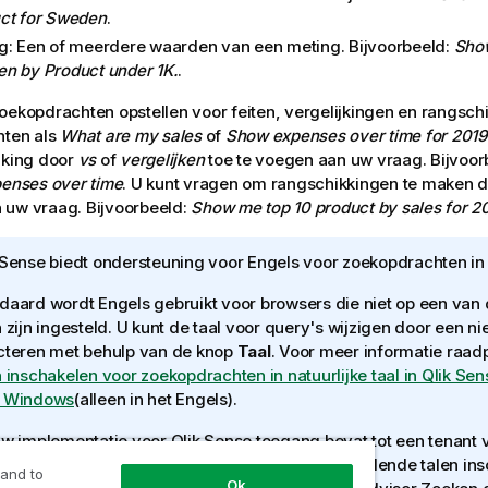
ct for Sweden
.
g: Een of meerdere waarden van een meting. Bijvoorbeeld:
Show
n by Product under 1K.
.
oekopdrachten opstellen voor feiten, vergelijkingen en rangschi
hten als
What are my sales
of
Show expenses over time for 2019
jking door
vs
of
vergelijken
toe te voegen aan uw vraag. Bijvoor
penses over time
. U kunt vragen om rangschikkingen te maken 
 uw vraag. Bijvoorbeeld:
Show me top 10 product by sales for 2
 Sense
biedt ondersteuning voor Engels voor zoekopdrachten in n
daard wordt Engels gebruikt voor browsers die niet op een van
n zijn ingesteld. U kunt de taal voor query's wijzigen door een ni
cteren met behulp van de knop
Taal
. Voor meer informatie raad
n inschakelen voor zoekopdrachten in natuurlijke taal in Qlik Sen
r Windows
(alleen in het Engels)
.
uw implementatie voor
Qlik Sense
toegang bevat tot een tenant
S
, kunnen beheerders ondersteuning voor aanvullende talen ins
 and to
Ok