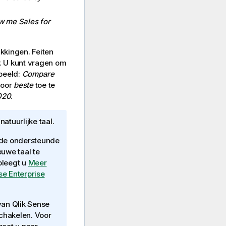
 me Sales for
kkingen. Feiten
. U kunt vragen om
beeld:
Compare
door
beste
toe te
020
.
atuurlijke taal.
 de ondersteunde
euwe taal te
pleegt u
Meer
se Enterprise
 van
Qlik Sense
chakelen. Voor