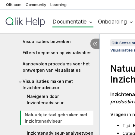
Qlik.com
Community
Learning
Visualisaties
Documentatie
Onboarding
Visualisaties maken en bewerken
Visualisaties maken
Visualisaties bewerken
Qlik Sense 
Visualisatie
Filters toepassen op visualisaties
Aanbevolen procedures voor het
Natuu
ontwerpen van visualisaties
Inzic
Visualisaties maken met
Inzichtenadviseur
Inzichtena
Navigeren door
productin
Inzichtenadviseur
Vragen in n
Natuurlijke taal gebruiken met
Inzichtenadviseur
Tijd:
Inzichtenadviseur-analysetypen
Categ