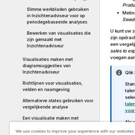
Produ
Slimme werkbladen gebruiken
Metin
in Inzichtenadviseur voor op
Swede
periodegebaseerde analyses
U kunt uw z
Bewerken van visualisaties die
zijn opdrac
zijn gemaakt met
een vergeli
Inzichtenadviseur
sales to ex
voegen aan
Visualisaties maken met
diagramsuggesties van
Inzichtenadviseur
I
Qlik
n
Richtlijnen voor visualisaties,
Stan
f
velden en naamgeving
tale
o
sele
r
Alternatieve states gebruiken voor
tale
m
vergelijkende analyse
voo
a
Een visualisatie maken met
t
Als 
behulp van een aangepast object
i
Saa
We use cookies to improve your experience with our websites
e