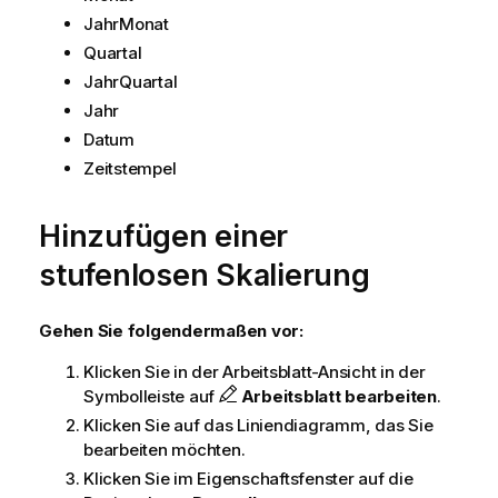
s
JahrMonat
h
i
Quartal
n
JahrQuartal
w
Jahr
e
Datum
i
Zeitstempel
s
Hinzufügen einer
stufenlosen Skalierung
Gehen Sie folgendermaßen vor:
Klicken Sie in der Arbeitsblatt-Ansicht in der
Symbolleiste auf
Arbeitsblatt bearbeiten
.
Klicken Sie auf das Liniendiagramm, das Sie
bearbeiten möchten.
Klicken Sie im Eigenschaftsfenster auf die