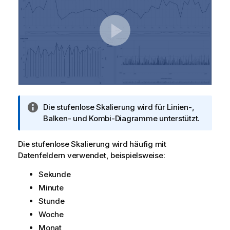
I
Die stufenlose Skalierung wird für Linien-,
n
Balken- und Kombi-Diagramme unterstützt.
f
o
Die stufenlose Skalierung wird häufig mit
r
Datenfeldern verwendet, beispielsweise:
m
Sekunde
a
t
Minute
i
Stunde
o
Woche
n
Monat