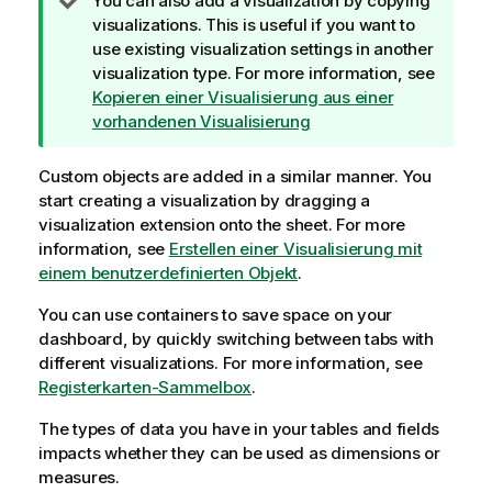
T
You can also add a visualization by copying
i
visualizations. This is useful if you want to
p
use existing visualization settings in another
p
visualization type. For more information, see
h
Kopieren einer Visualisierung aus einer
i
vorhandenen Visualisierung
n
w
Custom objects are added in a similar manner. You
e
start creating a visualization by dragging a
i
visualization extension onto the sheet. For more
s
information, see
Erstellen einer Visualisierung mit
einem benutzerdefinierten Objekt
.
You can use containers to save space on your
dashboard, by quickly switching between tabs with
different visualizations.
For more information, see
Registerkarten-Sammelbox
.
The types of data you have in your tables and fields
impacts whether they can be used as dimensions or
measures.