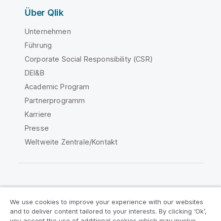
Über Qlik
Unternehmen
Führung
Corporate Social Responsibility (CSR)
DEI&B
Academic Program
Partnerprogramm
Karriere
Presse
Weltweite Zentrale/Kontakt
Qlik Community
We use cookies to improve your experience with our websites
and to deliver content tailored to your interests. By clicking ‘Ok’,
Rechtliche Vereinbarungen
you accept the use of additional cookies which may involve