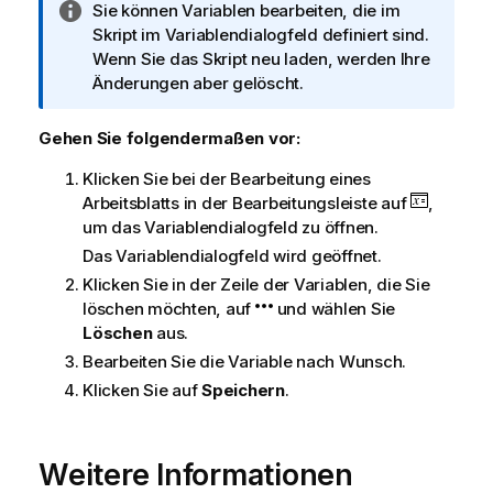
I
Sie können Variablen bearbeiten, die im
n
Skript im Variablendialogfeld definiert sind.
f
Wenn Sie das Skript neu laden, werden Ihre
o
Änderungen aber gelöscht.
r
m
Gehen Sie folgendermaßen vor:
a
Klicken Sie bei der Bearbeitung eines
t
Arbeitsblatts in der Bearbeitungsleiste auf
,
i
um das Variablendialogfeld zu öffnen.
o
n
Das Variablendialogfeld wird geöffnet.
s
Klicken Sie in der Zeile der Variablen, die Sie
h
löschen möchten, auf
und wählen Sie
i
Löschen
aus.
n
Bearbeiten Sie die Variable nach Wunsch.
w
Klicken Sie auf
Speichern
.
e
i
s
Weitere Informationen