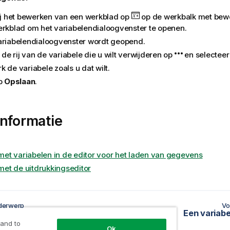
bij het bewerken van een werkblad op
op de werkbalk met bewe
erkblad om het variabelendialoogvenster te openen.
ariabelendialoogvenster wordt geopend.
n de rij van de variabele die u wilt verwijderen op
en selectee
 de variabele zoals u dat wilt.
op
Opslaan
.
nformatie
et variabelen in de editor voor het laden van gegevens
et de uitdrukkingseditor
derwerp
Vo
iabele maken
Een variabe
 and to
Ok