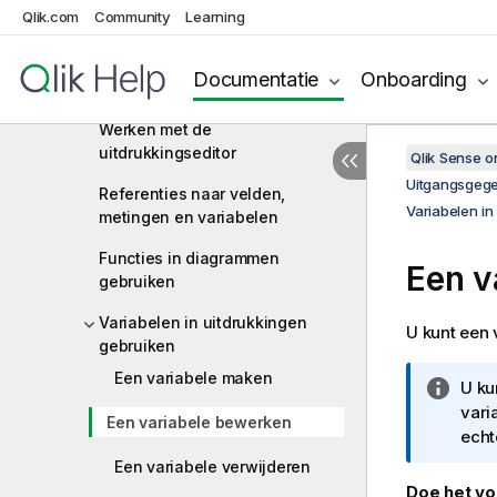
Hergebruiken van
Qlik.com
Community
Learning
bedrijfsmiddelen met masteritems
Uitdrukkingen gebruiken in
Documentatie
Onboarding
visualisaties
Werken met de
uitdrukkingseditor
Qlik Sense 
Uitgangsgegev
Referenties naar velden,
Variabelen in
metingen en variabelen
Functies in diagrammen
Een v
gebruiken
Variabelen in uitdrukkingen
U kunt een 
gebruiken
Een variabele maken
I
U ku
n
vari
Een variabele bewerken
f
echt
o
Een variabele verwijderen
r
Doe het vo