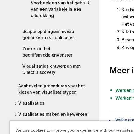
Voorbeelden van het gebruik
m
van een variabele in een
Klik 
a
uitdrukking
het w
t
i
Het v
e
Scripts op diagramniveau
Klik i
gebruiken in visualisaties
Bewerk
Klik 
Zoeken in het
bedrijfsmiddelenvenster
Visualisaties ontwerpen met
Meer i
Direct Discovery
Aanbevolen procedures voor het
Werken m
kiezen van visualisatietypen
Werken m
Visualisaties
Visualisaties maken en bewerken
Vorige on
Een var
Problemen oplossen: visualisaties
We use cookies to improve your experience with our websites
maken