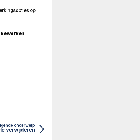
rkingsopties op
r
Bewerken
.
lgende onderwerp
le verwijderen