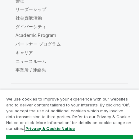
会社
リーダーシップ
社会貢献活動
ダイバーシティ
Academic Program
パートナー プログラム
キャリア
ニュースルーム
事業所 / 連絡先
We use cookies to improve your experience with our websites
Qlik コミュニティ
and to deliver content tailored to your interests. By clicking ‘Ok’,
you accept the use of additional cookies which may involve
data transmission to third parties. Refer to our Privacy & Cookie
法的契約
製品規約
Legal Policies
Notice or click ‘More Information’ for details on cookie usage on
リーガルポリシー
利用規約
商標
our sites.
Privacy & Cookie Notice
Do Not Share My Info