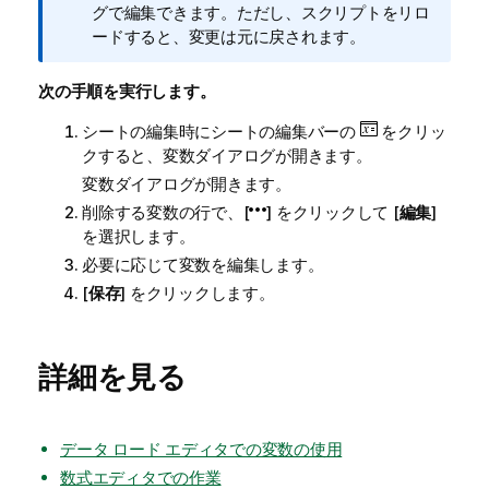
報
グで編集できます。ただし、スクリプトをリロ
メ
ードすると、変更は元に戻されます。
モ
次の手順を実行します。
シートの編集時にシートの編集バーの
をクリッ
クすると、変数ダイアログが開きます。
変数ダイアログが開きます。
削除する変数の行で、[
] をクリックして [
編集
]
を選択します。
必要に応じて変数を編集します。
[
保存
] をクリックします。
詳細を見る
データ ロード エディタでの変数の使用
数式エディタでの作業