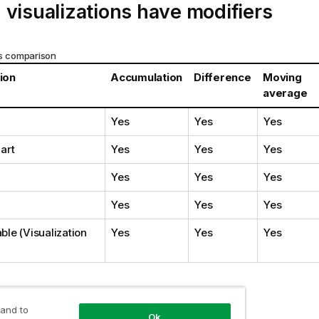
visualizations have modifiers
ns comparison
tion
Accumulation
Difference
Moving
average
Yes
Yes
Yes
art
Yes
Yes
Yes
Yes
Yes
Yes
Yes
Yes
Yes
ble (
Visualization
Yes
Yes
Yes
ulation
 and to
Ok