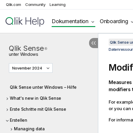
Qlik.com
Community
Learning
Dokumentation
Onboarding
Qlik Sense 
Qlik Sense
®
Datenressour
unter
Windows
Modif
November 2024
Measures a
Qlik Sense unter Windows – Hilfe
modifiers 
What's new in Qlik Sense
For example
or you can 
Erste Schritte mit Qlik Sense
For informa
Erstellen
Managing data