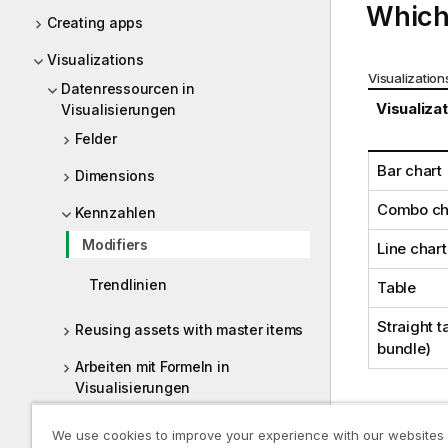
Which 
Creating apps
Visualizations
Visualizatio
Datenressourcen in
Visualiza
Visualisierungen
Felder
Bar chart
Dimensions
Combo ch
Kennzahlen
Modifiers
Line chart
Trendlinien
Table
Straight ta
Reusing assets with master items
bundle
)
Arbeiten mit Formeln in
Visualisierungen
Verwendung der Skripterstellung
Accum
We use cookies to improve your experience with our websites
auf Diagrammebene in