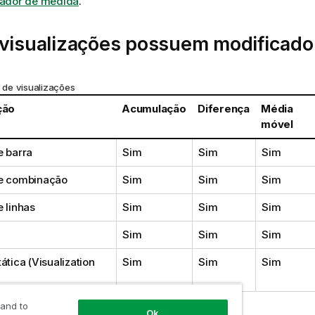
ador de medida
.
 visualizações possuem modificado
de visualizações
ção
Acumulação
Diferença
Média
móvel
e barra
Sim
Sim
Sim
de combinação
Sim
Sim
Sim
e linhas
Sim
Sim
Sim
Sim
Sim
Sim
ática (
Visualization
Sim
Sim
Sim
 and to
Ok