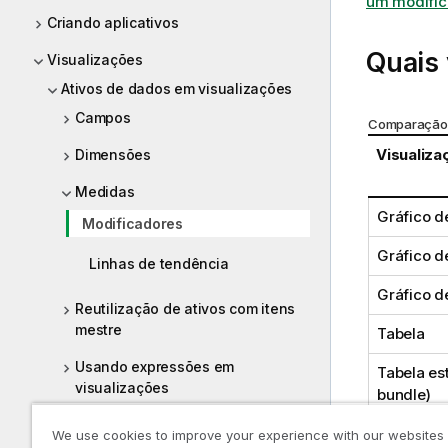
um modific
Criando aplicativos
Quais
Visualizações
Ativos de dados em visualizações
Campos
Comparação 
Visualiza
Dimensões
Medidas
Gráfico d
Modificadores
Gráfico 
Linhas de tendência
Gráfico d
Reutilização de ativos com itens
mestre
Tabela
Usando expressões em
Tabela est
visualizações
bundle
)
Usando scripts em nível de
We use cookies to improve your experience with our websites
gráfico em visualizações