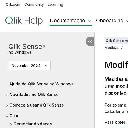
Qlik.com
Community
Learning
Documentação
Onboarding
Qlik Sense 
Qlik Sense
®
Medidas
no
Windows
Modif
November 2024
Medidas s
Ajuda do Qlik Sense no Windows
usar modi
disponívei
Novidades no Qlik Sense
Por exempl
Comece a usar o Qlik Sense
calcular a
Criar
Para obter
Gerenciando dados