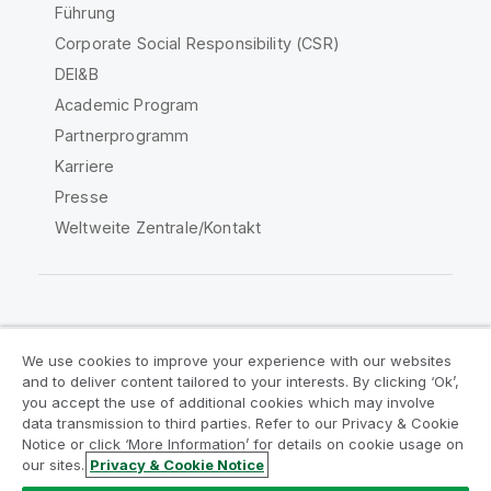
Führung
Corporate Social Responsibility (CSR)
DEI&B
Academic Program
Partnerprogramm
Karriere
Presse
Weltweite Zentrale/Kontakt
Qlik Community
We use cookies to improve your experience with our websites
and to deliver content tailored to your interests. By clicking ‘Ok’,
Rechtliche Vereinbarungen
you accept the use of additional cookies which may involve
data transmission to third parties. Refer to our Privacy & Cookie
Produktbedingungen
Legal Policies
Notice or click ‘More Information’ for details on cookie usage on
Legal Policies
Benutzungsbedingungen
our sites.
Privacy & Cookie Notice
Marken
Do Not Share My Info