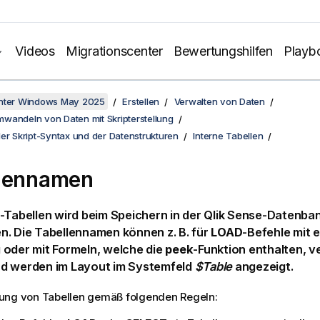
Videos
Migrationscenter
Bewertungshilfen
Playb
unter Windows May 2025
Erstellen
Verwalten von Daten
wandeln von Daten mit Skripterstellung
er Skript-Syntax und der Datenstrukturen
Interne Tabellen
lennamen
-Tabellen wird beim Speichern in der
Qlik Sense
-Datenban
n. Die Tabellennamen können z. B. für
LOAD
-Befehle mit 
 oder mit Formeln, welche die
peek
-Funktion enthalten, 
d werden im Layout im Systemfeld
$Table
angezeigt.
ung von Tabellen gemäß folgenden Regeln: