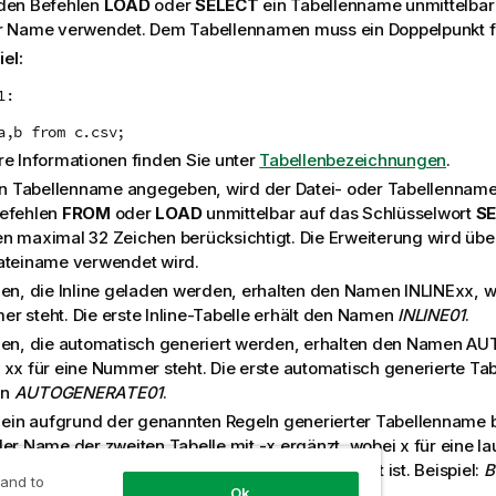
den Befehlen
LOAD
oder
SELECT
ein Tabellenname unmittelbar 
r Name verwendet. Dem Tabellennamen muss ein Doppelpunkt f
iel:
1:
a,b from c.csv;
re Informationen finden Sie unter
Tabellenbezeichnungen
.
ein Tabellenname angegeben, wird der Datei- oder Tabellenname 
efehlen
FROM
oder
LOAD
unmittelbar auf das Schlüsselwort
S
n maximal 32 Zeichen berücksichtigt. Die Erweiterung wird üb
ateiname verwendet wird.
len, die Inline geladen werden, erhalten den Namen
INLINExx
, 
r steht. Die erste Inline-Tabelle erhält den Namen
INLINE01
.
len, die automatisch generiert werden, erhalten den Namen
AU
i
xx
für eine Nummer steht. Die erste automatisch generierte Tab
en
AUTOGENERATE01
.
e ein aufgrund der genannten Regeln generierter Tabellenname be
der Name der zweiten Tabelle mit -x ergänzt, wobei x für eine
 Diese wird erhöht, bis Eindeutigkeit gewährleistet ist. Beispiel:
B
 and to
Ok
udget-2
.