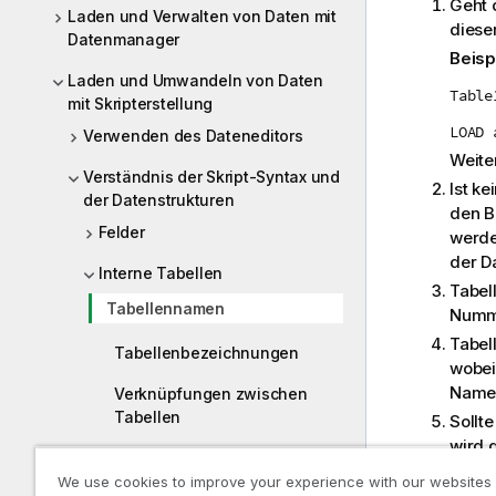
Geht 
Laden und Verwalten von Daten mit
diese
Datenmanager
Beisp
Laden und Umwandeln von Daten
Table
mit Skripterstellung
LOAD 
Verwenden des Dateneditors
Weite
Verständnis der Skript-Syntax und
Ist k
der Datenstrukturen
den B
Felder
werde
der D
Interne Tabellen
Tabel
Tabellennamen
Numme
Tabel
Tabellenbezeichnungen
wobe
Nam
Verknüpfungen zwischen
Tabellen
Sollt
wird 
Synthetische Schlüssel
steht.
We use cookies to improve your experience with our websites
und
B