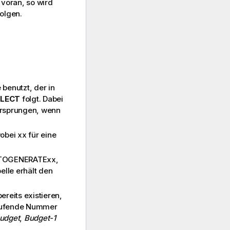
voran, so wird
olgen.
benutzt, der in
ELECT
folgt. Dabei
ersprungen, wenn
wobei
xx
für eine
TOGENERATExx
,
elle erhält den
reits existieren,
 laufende Nummer
udget
,
Budget-1