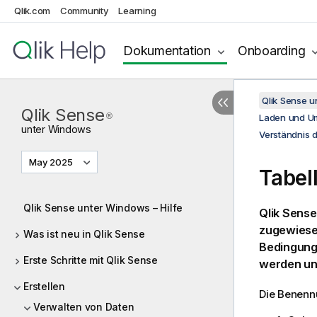
Qlik.com
Community
Learning
Dokumentation
Onboarding
Qlik Sense 
Qlik Sense
®
Laden und Um
unter
Windows
Verständnis d
May 2025
Tabel
Qlik Sense unter Windows – Hilfe
Qlik Sense
zugewiese
Was ist neu in Qlik Sense
Bedingung
Erste Schritte mit Qlik Sense
werden un
Erstellen
Die Benenn
Verwalten von Daten