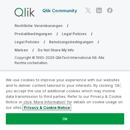
Qlik Community
Rechtliche Vereinbarungen
Produktbedingungen
Legal Policies
Legal Policies
Benutzungsbedingungen
Marken
Do Not Share My Info
Copyright © 1993-2026 QlikTech International AB. Alle
Rechte vorbehalten.
We use cookies to improve your experience with our websites
Nehmen Sie am Analyse-
and to deliver content tailored to your interests. By clicking ‘Ok’,
Modernisierungsprogramm teil
you accept the use of additional cookies which may involve
data transmission to third parties. Refer to our Privacy & Cookie
Notice or click ‘More Information’ for details on cookie usage on
Modernisieren Sie mit dem Analyse-
our sites.
Privacy & Cookie Notice
Modernisierungsprogramm, ohne Ihre wertvollen
QlikView-Apps zu gefährden.
Klicken Sie hier
für weitere
Ok
Informationen oder kontaktieren Sie uns:
ampquestions@qlik.com