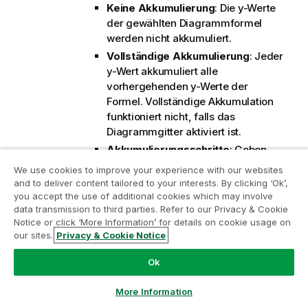
Keine Akkumulierung
: Die y-Werte
der gewählten Diagrammformel
werden nicht akkumuliert.
Vollständige Akkumulierung
: Jeder
y-Wert akkumuliert alle
vorhergehenden y-Werte der
Formel. Vollständige Akkumulation
funktioniert nicht, falls das
Diagrammgitter aktiviert ist.
Akkumulierungsschritte
: Geben
Sie eine Zahl in das Feld ein, oder
We use cookies to improve your experience with our websites
Nehmen Sie am Analyse-
verschieben Sie den Schieberegler,
and to deliver content tailored to your interests. By clicking ‘Ok’,
um festzulegen, über wie viele der
Modernisierungsprogramm teil
you accept the use of additional cookies which may involve
vorangehenden y-Werte akkumuliert
data transmission to third parties. Refer to our Privacy & Cookie
Notice or click ‘More Information’ for details on cookie usage on
werden soll.
Modernisieren Sie mit dem Analyse-
our sites.
Privacy & Cookie Notice
Modernisierungsprogramm, ohne Ihre wertvollen
Trendlinien
:
QlikView-Apps zu gefährden.
Klicken Sie hier
für weitere
Ok
Markieren Sie diese Option zur Verwendung
Informationen oder kontaktieren Sie uns:
von Trendlinien. Klicken Sie zum Öffnen des
ampquestions@qlik.com
More Information
Popups auf
.