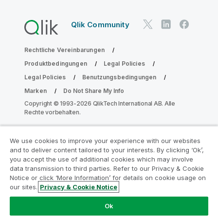
Qlik Community
Rechtliche Vereinbarungen
Produktbedingungen
Legal Policies
Legal Policies
Benutzungsbedingungen
Marken
Do Not Share My Info
Copyright © 1993-2026 QlikTech International AB. Alle
Rechte vorbehalten.
We use cookies to improve your experience with our websites
Nehmen Sie am Analyse-
and to deliver content tailored to your interests. By clicking ‘Ok’,
Modernisierungsprogramm teil
you accept the use of additional cookies which may involve
data transmission to third parties. Refer to our Privacy & Cookie
Notice or click ‘More Information’ for details on cookie usage on
Modernisieren Sie mit dem Analyse-
our sites.
Privacy & Cookie Notice
Modernisierungsprogramm, ohne Ihre wertvollen
QlikView-Apps zu gefährden.
Klicken Sie hier
für weitere
Ok
Informationen oder kontaktieren Sie uns: