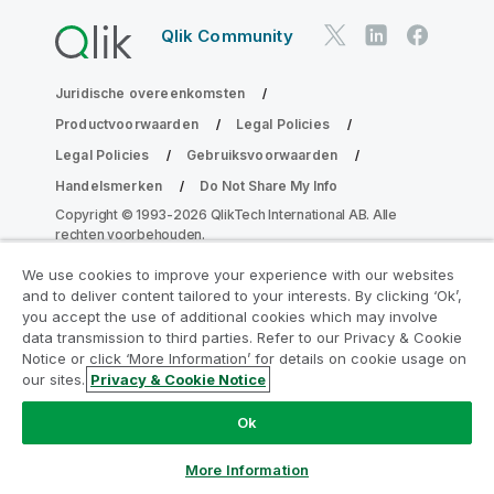
Qlik Community
Juridische overeenkomsten
Productvoorwaarden
Legal Policies
Legal Policies
Gebruiksvoorwaarden
Handelsmerken
Do Not Share My Info
Copyright © 1993-2026 QlikTech International AB. Alle
rechten voorbehouden.
We use cookies to improve your experience with our websites
and to deliver content tailored to your interests. By clicking ‘Ok’,
Neem deel aan het Analytics
you accept the use of additional cookies which may involve
data transmission to third parties. Refer to our Privacy & Cookie
Modernization Program
Notice or click ‘More Information’ for details on cookie usage on
our sites.
Privacy & Cookie Notice
Moderniseer zonder uw waardevolle QlikView-apps op
het spel te zetten met het Analytics Modernization
Ok
Program.
Klik hier
voor meer informatie of om contact op
te nemen:
ampquestions@qlik.com
More Information