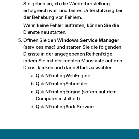
Sie geben an, ob die Wiederherstellung
t
erfolgreich war, und bieten Unterstützung bei
i
der Behebung von Fehlern.
o
n
Wenn keine Fehler auftreten, können Sie die
s
Dienste neu starten.
h
Öffnen Sie den
Windows
Service Manager
i
(
services.msc
) und starten Sie die folgenden
n
Dienste in der angegebenen Reihenfolge,
w
indem Sie mit der rechten Maustaste auf den
e
Dienst klicken und dann
Start
auswählen:
i
Qlik NPrinting
WebEngine
s
Qlik NPrinting
Scheduler
Qlik NPrinting
Engine
(sofern auf dem
Computer installiert)
Qlik NPrinting
AuditService