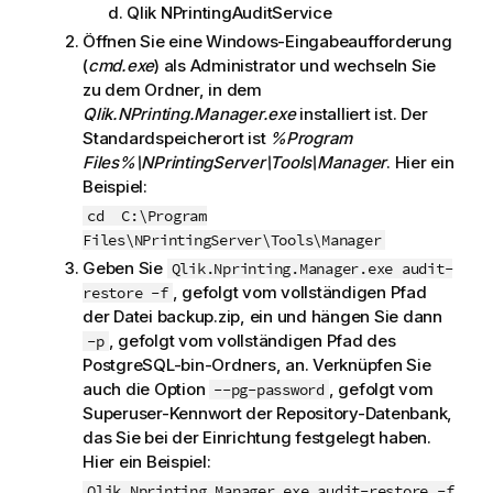
Qlik NPrinting
AuditService
Öffnen Sie eine
Windows
-Eingabeaufforderung
(
cmd.exe
) als Administrator und wechseln Sie
zu dem Ordner, in dem
Qlik.NPrinting.Manager.exe
installiert ist. Der
Standardspeicherort ist
%Program
Files%\NPrintingServer\Tools\Manager
. Hier ein
Beispiel:
cd
C:\Program
Files\NPrintingServer\Tools\Manager
Geben Sie
Qlik.Nprinting.Manager.exe audit-
, gefolgt vom vollständigen Pfad
restore -f
der Datei
backup.zip
, ein und hängen Sie dann
, gefolgt vom vollständigen Pfad des
-p
PostgreSQL-bin-Ordners, an. Verknüpfen Sie
auch die Option
, gefolgt vom
--pg-password
Superuser-Kennwort der Repository-Datenbank,
das Sie bei der Einrichtung festgelegt haben.
Hier ein Beispiel:
Qlik.Nprinting.Manager.exe audit-restore -f