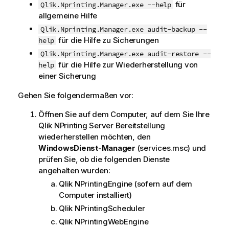
für
Qlik.Nprinting.Manager.exe --help
allgemeine Hilfe
Qlik.Nprinting.Manager.exe audit-backup --
für die Hilfe zu Sicherungen
help
Qlik.Nprinting.Manager.exe audit-restore --
für die Hilfe zur Wiederherstellung von
help
einer Sicherung
Gehen Sie folgendermaßen vor:
Öffnen Sie auf dem Computer, auf dem Sie Ihre
Qlik NPrinting Server
Bereitstellung
wiederherstellen möchten, den
Windows
Dienst-Manager
(
services.msc
) und
prüfen Sie, ob die folgenden Dienste
angehalten wurden:
Qlik NPrinting
Engine
(sofern auf dem
Computer installiert)
Qlik NPrinting
Scheduler
Qlik NPrinting
WebEngine