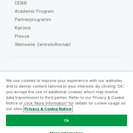
DEI&B
Academic Program
Partnerprogramm
Karriere
Presse
Weltweite Zentrale/Kontakt
Qlik Community
We use cookies to improve your experience with our websites
and to deliver content tailored to your interests. By clicking ‘Ok’,
Rechtliche Vereinbarungen
you accept the use of additional cookies which may involve
data transmission to third parties. Refer to our Privacy & Cookie
Produktbedingungen
Legal Policies
Notice or click ‘More Information’ for details on cookie usage on
Legal Policies
Benutzungsbedingungen
our sites.
Privacy & Cookie Notice
Marken
Do Not Share My Info
Ok
Copyright © 1993-2026 QlikTech International AB. Alle
Rechte vorbehalten.