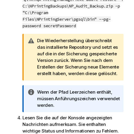
C:\NPrintingBackups\NP_Audit_Backup.zip -p
"C:\Program
Files\NPrintingServer\pgsql\bin" --pg-
password secretPassword
W
Die Wiederherstellung überschreibt
a
das installierte Repository und setzt es
r
auf die in der Sicherung gespeicherte
n
Version zurück. Wenn Sie nach dem
h
Erstellen der Sicherung neue Elemente
i
erstellt haben, werden diese gelöscht.
n
w
I
Wenn der Pfad Leerzeichen enthält,
e
n
müssen Anführungszeichen verwendet
i
f
werden.
s
o
Lesen Sie die auf der Konsole angezeigten
r
Nachrichten aufmerksam. Sie enthalten
m
wichtige Status und Informationen zu Fehlern.
a