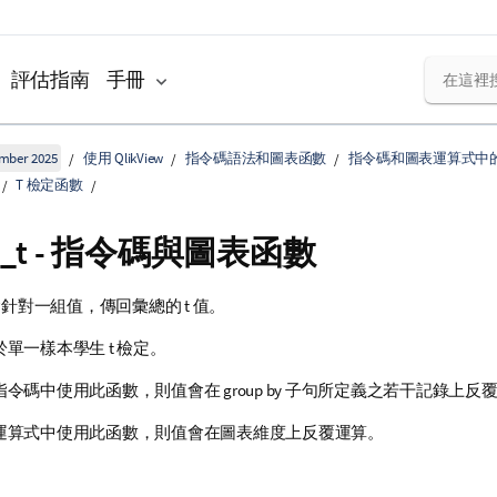
評估指南
手冊
ember 2025
使用 QlikView
指令碼語法和圖表函數
指令碼和圖表運算式中
T 檢定函數
_t
- 指令碼與圖表函數
針對一組值，傳回彙總的 t 值。
單一樣本學生 t 檢定。
令碼中使用此函數，則值會在 group by 子句所定義之若干記錄上反
運算式中使用此函數，則值會在圖表維度上反覆運算。