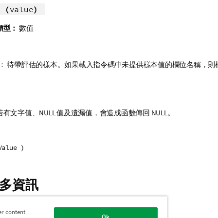
 (
value
)
類型：
數值
： 待帶評估的樣本。如果載入指令碼中未提供樣本值的欄位名稱，則
。
若有文字值、
NULL
值及遺漏值，會造成函數傳回
NULL
。
Value )
多資訊
er content
-test 報表
Ok