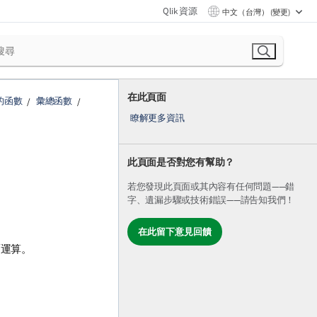
Qlik 資源
中文（台灣） (變更)
在此頁面
的函數
彙總函數
瞭解更多資訊
此頁面是否對您有幫助？
若您發現此頁面或其內容有任何問題——錯
字、遺漏步驟或技術錯誤——請告知我們！
在此留下意見回饋
覆運算。