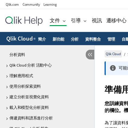
Qlik.com
Community
Learning
文件
引導
視訊
遷移中心
Qlik Cloud
簡介
新功能
分析
資料整合
管理
自
®
Qlik Cloud
分析資料
Qlik Cloud 分析 活動中心
可能
理解應用程式
使用分析探索資料
準備
建立分析並視覺化資料
您訓練資
載入和模型化分析資料
的欄位。
傳遞資料和譜系進行分析
為了讓資料