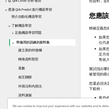
從 Qlik Cloud 分析 報告
些資料，並
透過 Qlik Predict 進行機器學習
您應該
簡介自動化機器學習
了解機器學習
精確定義您
定義機器學習問題
如果
位代
準備用於訓練的資料集
如果
建立新的特徵欄
定月
轉換資料類型
售收
基數
嘗試找出哪
被發現的模
相互關聯
您還必須決
外插法和內插法
下範例：
資料滲漏
客戶必
幾個
分類平衡
We use cookies to improve your experience with our websites and to deliv