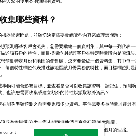
移除與您的使用案例無關的資料。
收集哪些資料？
的機器學習問題，並確切決定需要彙總哪些內容來處理該問題：
您想預測哪些客戶會流失，您需要彙總一個資料集，其中每一列代表一
表描述該客戶的特性，而目標欄位則是該客戶在特定時間段內是否流失
您想預測特定月份和地區的銷售額，您需要彙總一個資料集，其中每一
份，每個特性欄位代表描述該地區該月份業務的特性，而目標欄位則是
入。
些事物可能會影響目標，並查看是否可以收集該資料。請記住，預測
式。也許您需要收集或建立額外的特性以擷取額外資訊？
定在能夠準確預測之前需要累積多少資料。事件需要多長時間才能具
須成為會員滿 60 天，您才能預測他們是否會在第 90 天離開。
月內無法得知保險理賠的成本，因此您可以排除少於六個月的理賠。
er content
Ok