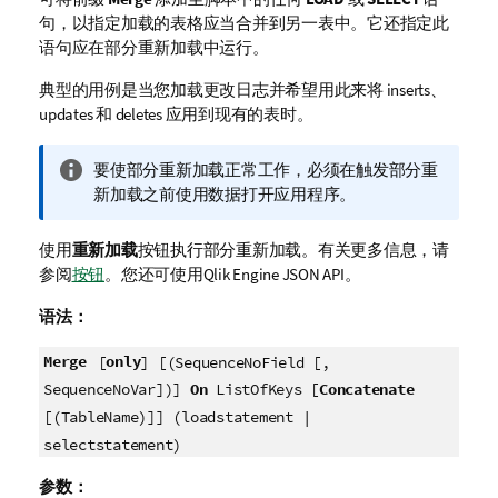
句，以指定加载的表格应当合并到另一表中。它还指定此
语句应在部分重新加载中运行。
典型的用例是当您加载更改日志并希望用此来将
inserts
、
updates
和
deletes
应用到现有的表时。
信
要使部分重新加载正常工作，必须在触发部分重
息
新加载之前使用数据打开应用程序。
注
释
使用
重新加载
按钮执行部分重新加载。
有关更多信息，请
参阅
按钮
。
您还可使用
Qlik Engine JSON API
。
语法：
Merge
only
[
] [(SequenceNoField [,
SequenceNoVar])]
On
ListOfKeys [
Concatenate
[(TableName)]] (loadstatement |
selectstatement)
参数：