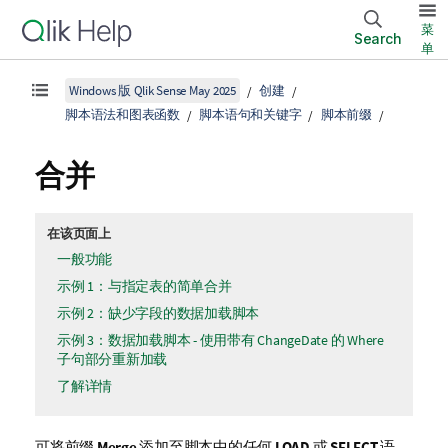
菜
Search
单
Windows 版 Qlik Sense May 2025
创建
脚本语法和图表函数
脚本语句和关键字
脚本前缀
合并
在该页面上
一般功能
示例 1：与指定表的简单合并
示例 2：缺少字段的数据加载脚本
示例 3：数据加载脚本 - 使用带有 ChangeDate 的 Where
子句部分重新加载
了解详情
可将前缀
Merge
添加至脚本中的任何
LOAD
或
SELECT
语