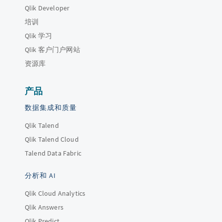
Qlik Developer
培训
Qlik 学习
Qlik 客户门户网站
资源库
产品
数据集成和质量
Qlik Talend
Qlik Talend Cloud
Talend Data Fabric
分析和 AI
Qlik Cloud Analytics
Qlik Answers
Qlik Predict