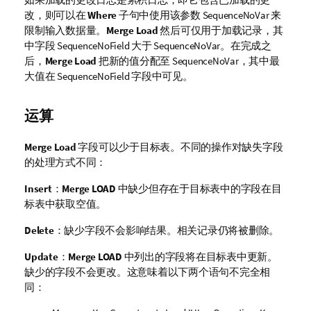
改，则可以在
Where
子句中使用该参数
SequenceNoVar
来
限制输入数据量。
Merge
Load
然后可仅用于加载记录，其
中字段
SequenceNoField
大于
SequenceNoVar
。在完成之
后，
Merge
Load
把新的值分配至
SequenceNoVar
，其中最
大值在
SequenceNoField
字段中可见。
运算
Merge Load
字段可以少于目标表。不同的操作对缺失字段
的处理方式不同：
Insert
：
Merge LOAD
中缺少但存在于目标表中的字段在目
标表中获取空值。
Delete
：缺少字段不会影响结果。相关记录仍将被删除。
Update
：
Merge LOAD
中列出的字段将在目标表中更新。
缺少的字段不会更改。这意味着以下两个语句不完全相
同：