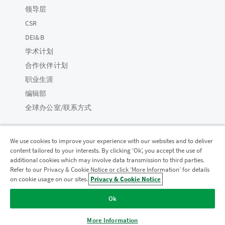
领导层
CSR
DEI&B
学术计划
合作伙伴计划
职业生涯
编辑部
全球办公室/联系方式
We use cookies to improve your experience with our websites and to deliver
content tailored to your interests. By clicking ‘Ok’, you accept the use of
Qlik 社区
additional cookies which may involve data transmission to third parties.
Refer to our Privacy & Cookie Notice or click ‘More Information’ for details
on cookie usage on our sites.
Privacy & Cookie Notice
法律协议
产品条款
Legal Policies
法律条规
Ok
使用条款
商标
Do Not Share My Info
版权所有 © 1993-2026 QlikTech International AB。保留所有权利。
More Information