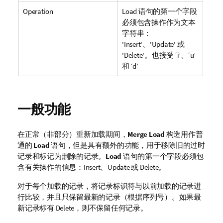
Operation
Load 语句的第一个字段
必须包含操作作为文本
字符串：
'
Insert
'、'
Update
' 或
'
Delete
'。也接受 ‘
i
’、‘
u
’
和 ‘
d
’
一般功能
在正常（非部分）重新加载期间，
Merge
Load
构造用作普
通的
Load
语句，但是具有额外的功能，用于移除旧的过时
记录和标记为删除的记录。
Load
语句的第一个字段必须包
含有关操作的信息：
Insert
、
Update
或
Delete
。
对于每个加载的记录，将记录标识符与以前加载的记录进
行比较，并且只保留最新的记录（根据序列号）。如果最
新记录标有
Delete
，则不保留任何记录。