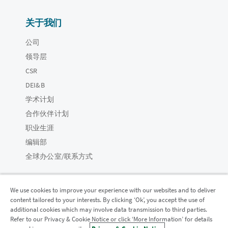
关于我们
公司
领导层
CSR
DEI&B
学术计划
合作伙伴计划
职业生涯
编辑部
全球办公室/联系方式
We use cookies to improve your experience with our websites and to deliver
content tailored to your interests. By clicking ‘Ok’, you accept the use of
Qlik 社区
additional cookies which may involve data transmission to third parties.
Refer to our Privacy & Cookie Notice or click ‘More Information’ for details