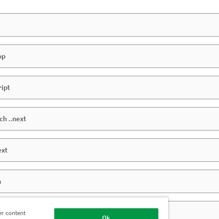
op
ript
ch ..next
ext
n
er content
Ok