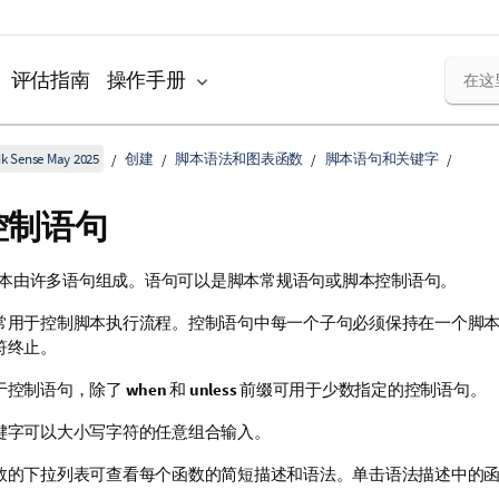
评估指南
操作手册
k Sense May 2025
创建
脚本语法和图表函数
脚本语句和关键字
控制语句
本由许多语句组成。语句可以是脚本常规语句或脚本控制语句。
常用于控制脚本执行流程。控制语句中每一个子句必须保持在一个脚
符终止。
于控制语句，除了
when
和
unless
前缀可用于少数指定的控制语句。
键字可以大小写字符的任意组合输入。
数的下拉列表可查看每个函数的简短描述和语法。单击语法描述中的