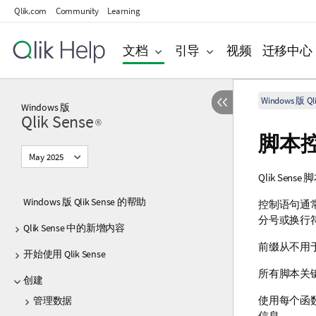
Qlik.com
Community
Learning
文档
引导
视频
迁移中心
Windows 版 Qli
Windows
版
Qlik Sense
®
脚本
May 2025
Qlik Sense
脚
Windows 版 Qlik Sense 的帮助
控制语句通
分号或换行
Qlik Sense 中的新增内容
前缀从不用
开始使用 Qlik Sense
所有脚本关
创建
使用每个函
管理数据
信息。