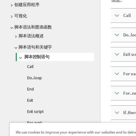
创建应用程序
Call
可视化
脚本语法和图表函数
Do..lo
脚本语法概述
脚本语句和关键字
Exit sc
脚本控制语句
Call
For ea
Do..loop
End
For..n
Exit
Exit script
If..the
For..next
Sub
We use cookies to improve your experience with our websites and to deliv
For each..next