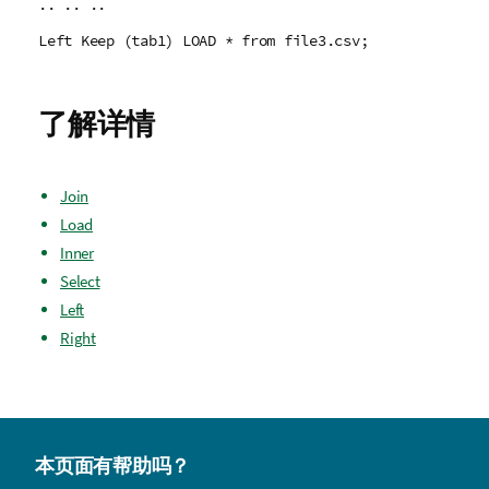
.. .. ..
Left Keep (tab1) LOAD * from file3.csv;
了解详情
Join
Load
Inner
Select
Left
Right
本页面有帮助吗？