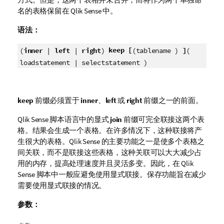
名的表格保留在
Qlik Sense
中。
语法：
keep [
(
inner
|
left
|
right
)
(tablename )
]
(
loadstatement | selectstatement )
keep
前缀必须置于
inner
、
left
或
right
前缀之一的前面。
Qlik Sense
脚本语言中的显式
join
前缀可完全联接这两个表
格。结果会生成一个表格。在许多情况下，这种联接将产
生很大的表格。
Qlik Sense
的主要功能之一是使多个表格之
间关联，而不是联接这些表格，这种关联可以大大减少占
用的内存，提高处理速度并且灵活多变。因此，在
Qlik
Sense
脚本中一般应避免使用显式联接。保存功能旨在减少
需要使用显式联接的情况。
参数：