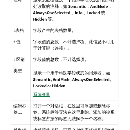
处读取的注释，如
Semantic
，
AndMode
，
AlwaysOneSelected
，
Info
，
Locked
或
Hidden
等。
#表格
字段产生的表格数量。
# 值
字段值的总数，不计选择项。此信息不可用
于计算键（连接）。
# 区别
字段值的总数，不计选择项。
类型
显示一个用于特殊字段状态的指示器，如
Semantic
,
AndMode
,
AlwaysOneSelected
,
Locked
or
Hidden
.
系统变量
编辑标
打开一个对话框，在这里可添加或删除标
签....
签。系统标签无法在这里删除。添加的被系
统标签占据的标签无法赋予一个名称。
导出结
通过按此按钮，可将文档的表格结构屆导出