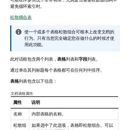
避免循环索引时。
松散耦合表
信
使一个或多个表格松散组合可根本上改变文档的
息
行为。只有当您完全确定您在做什么的时候才使
注
用此功能。
释
此对话框包含两个列表，
表格
列表和
字段
列表。
通过单击其列标题每个表格都可在任何列中排序。
表格
列表包含以下信息：
文档表格属性
属性
说明
名称
内部表格的名称。
松散组
如果选中了此选项，表格即松散组合。可以