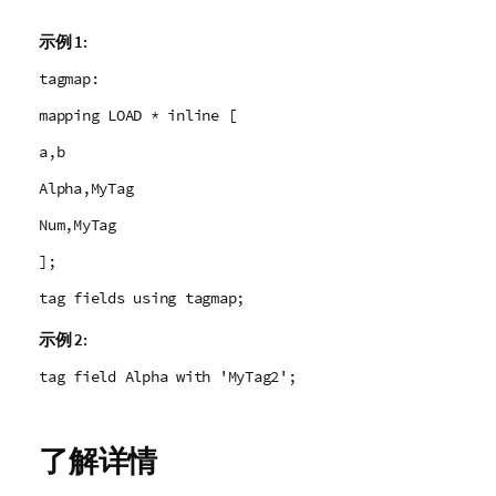
示例 1:
tagmap:
mapping LOAD * inline [
a,b
Alpha,MyTag
Num,MyTag
];
tag fields using tagmap;
示例 2:
tag field Alpha with 'MyTag2';
了解详情