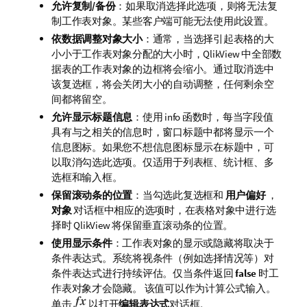
允许复制/备份
：如果取消选择此选项，则将无法复
制工作表对象。某些客户端可能无法使用此设置。
依数据调整对象大小
：通常，当选择引起表格的大
小小于工作表对象分配的大小时，QlikView 中全部数
据表的工作表对象的边框将会缩小。通过取消选中
该复选框，将会关闭大小的自动调整，任何剩余空
间都将留空。
允许显示标题信息
：使用 info 函数时，每当字段值
具有与之相关的信息时，窗口标题中都将显示一个
信息图标。如果您不想信息图标显示在标题中，可
以取消勾选此选项。仅适用于列表框、统计框、多
选框和输入框。
保留滚动条的位置
：当勾选此复选框和
用户偏好
，
对象
对话框中相应的选项时，在表格对象中进行选
择时 QlikView 将保留垂直滚动条的位置。
使用显示条件
：工作表对象的显示或隐藏将取决于
条件表达式。系统将视条件（例如选择情况等）对
条件表达式进行持续评估。仅当条件返回
false
时工
作表对象才会隐藏。 该值可以作为计算公式输入。
单击
以打开
编辑表达式
对话框。