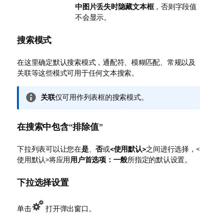
中图片丢失时隐藏文本框
，否则字段值
不会显示。
搜索模式
在这里确定默认搜索模式，
通配符
、
模糊匹配
、
常规
以及
关联
等这些模式可用于任何文本搜索。
信
关联
仅可用作列表框的搜索模式。
息
注
在搜索中包含“排除值”
释
下拉列表可以让您在
是
、
否
或
<使用默认>
之间进行选择，<
使用默认>将应用
用户首选项：一般
所指定的默认设置。
下拉选择设置
单击
打开弹出窗口。