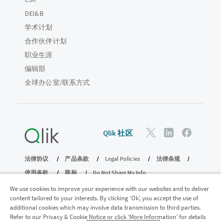
DEI&B
学术计划
合作伙伴计划
职业生涯
编辑部
全球办公室/联系方式
Qlik 社区
法律协议
产品条款
Legal Policies
法律条规
使用条款
商标
Do Not Share My Info
版权所有 © 1993-2026 QlikTech International AB。保留所有权利。
We use cookies to improve your experience with our websites and to deliver
content tailored to your interests. By clicking ‘Ok’, you accept the use of
additional cookies which may involve data transmission to third parties.
Refer to our Privacy & Cookie Notice or click ‘More Information’ for details