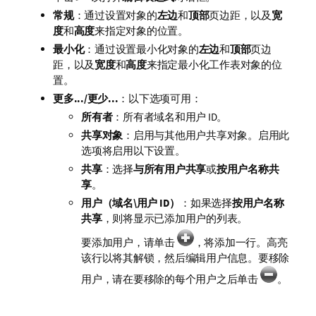
常规
：通过设置对象的
左边
和
顶部
页边距，以及
宽
度
和
高度
来指定对象的位置。
最小化
：通过设置最小化对象的
左边
和
顶部
页边
距，以及
宽度
和
高度
来指定最小化工作表对象的位
置。
更多.../更少...
：以下选项可用：
所有者
：所有者域名和用户 ID。
共享对象
：启用与其他用户共享对象。启用此
选项将启用以下设置。
共享
：选择
与所有用户共享
或
按用户名称共
享
。
用户（域名\用户 ID）
：如果选择
按用户名称
共享
，则将显示已添加用户的列表。
要添加用户，请单击
，将添加一行。高亮
该行以将其解锁，然后编辑用户信息。要移除
用户，请在要移除的每个用户之后单击
。