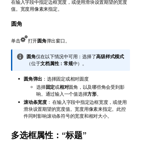
在输入字段中指定边框宽度，或使用滑块设置期望的宽度
值。宽度用像素来指定。
圆角
单击
打开
圆角
弹出窗口。
信
圆角
仅在以下情况中可用：选择了
高级
样式模式
息
（位于
文档属性：常规
中）。
注
释
圆角弹出
：选择固定或相对圆度
选择
固定
或
相对
圆角，以及哪些角会受到影
响。通过输入一个值选择
方形
。
滚动条宽度
： 在输入字段中指定边框宽度，或使用
滑块设置期望的宽度值。宽度用像素来指定。此控
件同时影响滚动条符号的宽度和相对大小。
多选框属性：“标题”