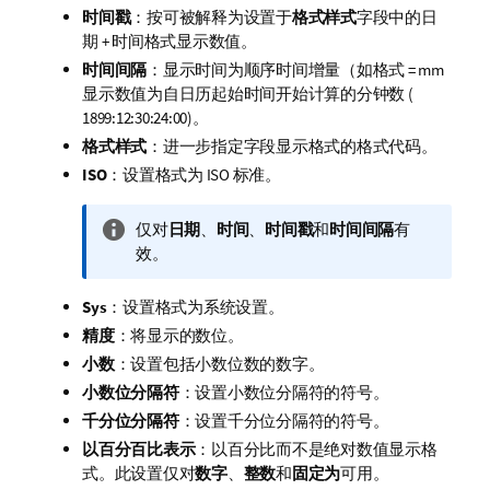
时间戳
：按可被解释为设置于
格式样式
字段中的日
期 + 时间格式显示数值。
时间间隔
：显示时间为顺序时间增量（如格式 = mm
显示数值为自日历起始时间开始计算的分钟数 (
1899:12:30:24:00)。
格式样式
：进一步指定字段显示格式的格式代码。
ISO
：设置格式为 ISO 标准。
信
仅对
日期
、
时间
、
时间戳
和
时间间隔
有
息
效。
注
释
Sys
：设置格式为系统设置。
精度
：将显示的数位。
小数
：设置包括小数位数的数字。
小数位分隔符
：设置小数位分隔符的符号。
千分位分隔符
：设置千分位分隔符的符号。
以百分百比表示
：以百分比而不是绝对数值显示格
式。此设置仅对
数字
、
整数
和
固定为
可用。