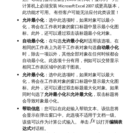
计算机上必须安装 Microsoft Excel 2007 或更高版本，
此功能才可用。 有些客户可能无法应付此类设置！
允许最小化
：选中此选项时，如果对象可以最小
化，将会在工作表对象的窗口标题中显示最小化图
标。此外，还可以通过双击该标题最小化对象。
自动最小化
：在勾选
允许最小化
时适用该选项。在
相同的工作表上为若干工作表对象勾选
自动最小化
时，除去一项以外，其他全部对象在任何时候都会
自动最小化。此选项十分有用，例如可以交替显示
相同工作表区域中的若干图表。
允许最小化
：选中此选项时，如果对象可以最大
化，将会在工作表对象的窗口标题中显示最大化图
标。此外，还可以通过双击标题最大化对象。如果
同时勾选了
允许最小化
和
允许最大化
，双击标题将
会导致对象最小化。
帮助信息
：您可以在此处输入帮助文本。该信息将
会显示在弹出窗口中。此选项不适用于文档一级。
该值可以作为计算公式输入。 单击
以打开
编辑表
达式
对话框。