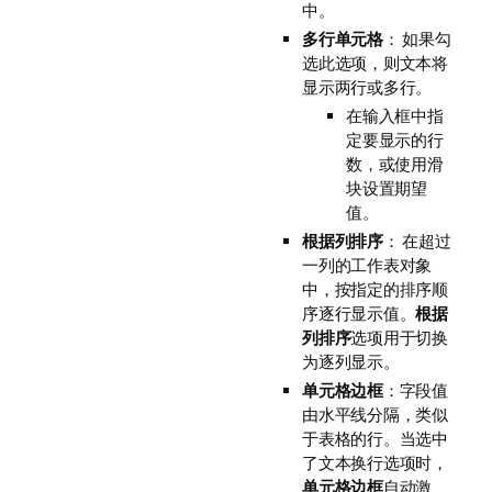
中。
多行单元格
： 如果勾
选此选项，则文本将
显示两行或多行。
在输入框中指
定要显示的行
数，或使用滑
块设置期望
值。
根据列排序
： 在超过
一列的工作表对象
中，按指定的排序顺
序逐行显示值。
根据
列排序
选项用于切换
为逐列显示。
单元格边框
：字段值
由水平线分隔，类似
于表格的行。当选中
了文本换行选项时，
单元格边框
自动激