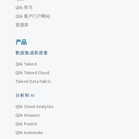
Qlik 学习
Qlik 客户门户网站
资源库
产品
数据集成和质量
Qlik Talend
Qlik Talend Cloud
Talend Data Fabric
分析和 AI
Qlik Cloud Analytics
Qlik Answers
Qlik Predict
Qlik Automate