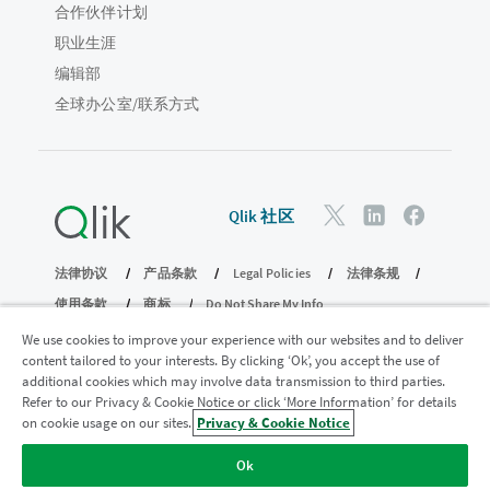
合作伙伴计划
职业生涯
编辑部
全球办公室/联系方式
Qlik 社区
法律协议
产品条款
Legal Policies
法律条规
使用条款
商标
Do Not Share My Info
版权所有 © 1993-2026 QlikTech International AB。保留所有权利。
We use cookies to improve your experience with our websites and to deliver
content tailored to your interests. By clicking ‘Ok’, you accept the use of
additional cookies which may involve data transmission to third parties.
Refer to our Privacy & Cookie Notice or click ‘More Information’ for details
加入分析现代化计划
on cookie usage on our sites.
Privacy & Cookie Notice
使用分析现代化计划实现现代化，同时不损害您宝贵的
Ok
QlikView 应用程序。
单击此处
了解更多信息或联系：