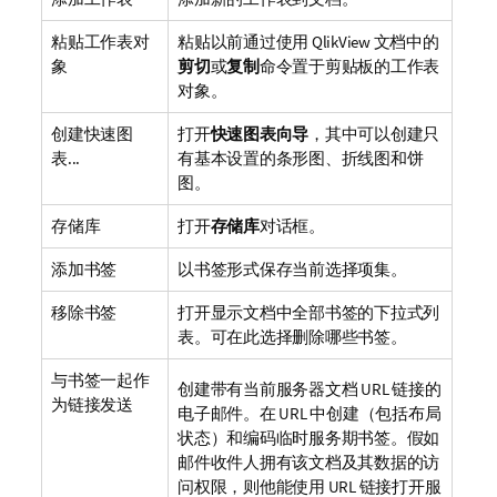
粘贴工作表对
粘贴以前通过使用 QlikView 文档中的
象
剪切
或
复制
命令置于剪贴板的工作表
对象。
创建快速图
打开
快速图表向导
，其中可以创建只
表...
有基本设置的条形图、折线图和饼
图。
存储库
打开
存储库
对话框。
添加书签
以书签形式保存当前选择项集。
移除书签
打开显示文档中全部书签的下拉式列
表。可在此选择删除哪些书签。
与书签一起作
创建带有当前服务器文档 URL 链接的
为链接发送
电子邮件。在 URL 中创建（包括布局
状态）和编码临时服务期书签。假如
邮件收件人拥有该文档及其数据的访
问权限，则他能使用 URL 链接打开服