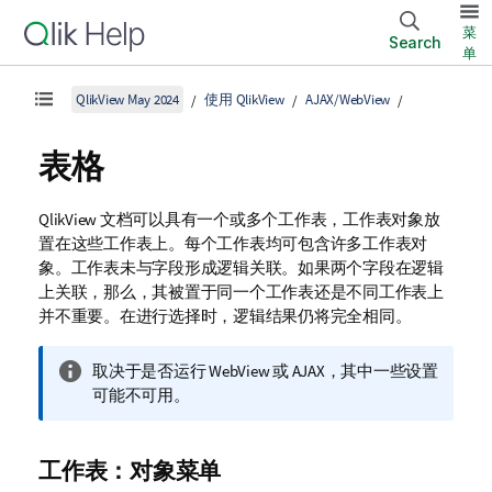
菜
Search
单
QlikView May 2024
使用 QlikView
AJAX/WebView
表格
QlikView 文档可以具有一个或多个工作表，工作表对象放
置在这些工作表上。每个工作表均可包含许多工作表对
象。工作表未与字段形成逻辑关联。如果两个字段在逻辑
上关联，那么，其被置于同一个工作表还是不同工作表上
并不重要。在进行选择时，逻辑结果仍将完全相同。
信
取决于是否运行 WebView 或 AJAX，其中一些设置
息
可能不可用。
注
释
工作表：对象菜单