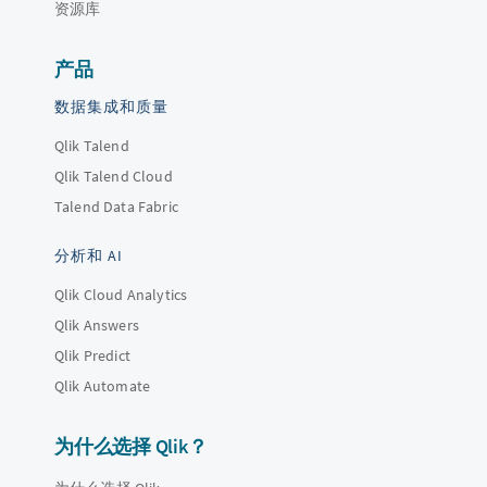
资源库
产品
数据集成和质量
Qlik Talend
Qlik Talend Cloud
Talend Data Fabric
分析和 AI
Qlik Cloud Analytics
Qlik Answers
Qlik Predict
Qlik Automate
为什么选择 Qlik？