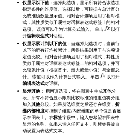
仅显示以下值
：选择此选项，显示所有符合该选项
指定条件的维度值。选择以后，可根据占总计百分
比或准确数量显示值。
相对合计
选项启用了相对模
式，其性质类似于属性对话框
表达式
标签上的
相对
选项。 该值可以作为计算公式输入。 单击
以打
开
编辑表达式
对话框。
仅显示累计到以下的值
：当选择此选项时，当前行
以下的所有行均被累计，所得结果则用于与选项设
定值比较。
相对合计
选项启用了相对模式，其性质
类似于属性对话框
表达式
标签上的
相对
选项，并可
比较累计值（根据首个、最大或最小值）与全部总
计。 该值可以作为计算公式输入。 单击
以打开
编辑表达式
对话框。
显示其他
： 启用该选项，将在图表中生成
其他
分
段。所有不符合显示限制比较标准的维度值将分组
加入
其他
分段。如果所选维度之后还存在维度，
折
叠内部维度
可控制子维度/内部维度的单个值是否显
示在图表上。在
标签
字段中，输入您希望在图表中
显示的名称。如果未输入任何文本，则标签将被自
动设置为表达式文本。