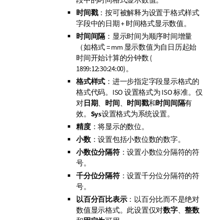
时间戳
：按可被解释为设置于
格式样式
字段中的日期 + 时间格式显示数值。
时间间隔
：显示时间为顺序时间增量
（如格式 = mm 显示数值为自日历起始
时间开始计算的分钟数 (
1899:12:30:24:00)。
格式样式
：进一步指定字段显示格式的
格式代码。
ISO
设置格式为 ISO 标准。仅
对
日期
、
时间
、
时间戳
和
时间间隔
有
效。
Sys
设置格式为系统设置。
精度
：将显示的数位。
小数
：设置包括小数位数的数字。
小数位分隔符
：设置小数位分隔符的符
号。
千分位分隔符
：设置千分位分隔符的符
号。
以百分百比表示
：以百分比而不是绝对
数值显示格式。此设置仅对
数字
、
整数