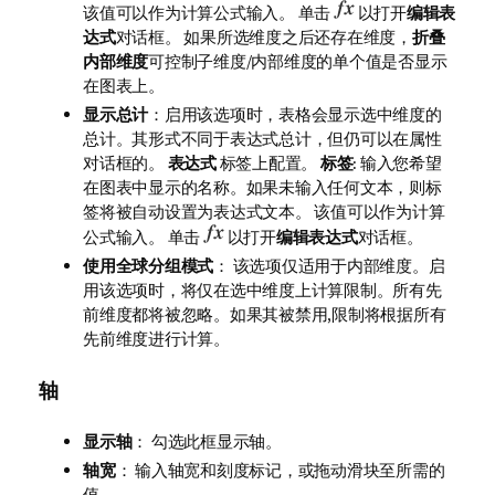
该值可以作为计算公式输入。 单击
以打开
编辑表
达式
对话框。 如果所选维度之后还存在维度，
折叠
内部维度
可控制子维度/内部维度的单个值是否显示
在图表上。
显示总计
：启用该选项时，表格会显示选中维度的
总计。其形式不同于表达式总计，但仍可以在属性
对话框的。
表达式
标签上配置。
标签
: 输入您希望
在图表中显示的名称。如果未输入任何文本，则标
签将被自动设置为表达式文本。 该值可以作为计算
公式输入。 单击
以打开
编辑表达式
对话框。
使用全球分组模式
： 该选项仅适用于内部维度。启
用该选项时，将仅在选中维度上计算限制。所有先
前维度都将被忽略。如果其被禁用,限制将根据所有
先前维度进行计算。
轴
显示轴
： 勾选此框显示轴。
轴宽
： 输入轴宽和刻度标记，或拖动滑块至所需的
值。