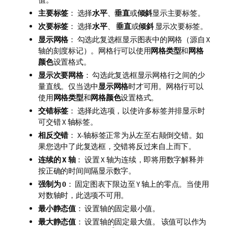
主要标签
： 选择
水平
、
垂直
或
倾斜
显示主要标签。
次要标签
： 选择
水平
、
垂直
或
倾斜
显示次要标签。
显示网格
： 勾选此复选框显示图表中的网格（源自 X
轴的刻度标记）。网格行可以使用
网格类型
和
网格
颜色
设置格式。
显示次要网格
： 勾选此复选框显示网格行之间的少
量直线。仅当选中
显示网格
时才可用。网格行可以
使用
网格类型
和
网格颜色
设置格式。
交错标签
： 选择此选项，以使许多标签并排显示时
可交错 X 轴标签。
相反交错
： X-轴标签正常为从左至右颠倒交错。如
果您选中了此复选框，交错将反过来自上而下。
连续的 X 轴
： 设置 X 轴为连续，即将用数字解释并
按正确的时间间隔显示数字。
强制为 0
： 固定图表下限边至 Y 轴上的零点。当使用
对数轴时，此选项不可用。
最小静态值
： 设置轴的固定最小值。
最大静态值
： 设置轴的固定最大值。 该值可以作为