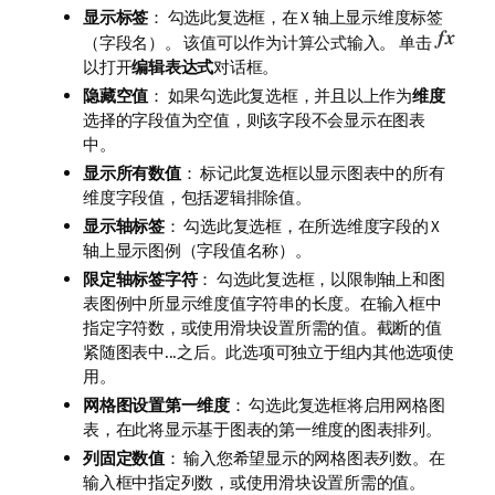
显示标签
： 勾选此复选框，在 X 轴上显示维度标签
（字段名）。 该值可以作为计算公式输入。 单击
以打开
编辑表达式
对话框。
隐藏空值
： 如果勾选此复选框，并且以上作为
维度
选择的字段值为空值，则该字段不会显示在图表
中。
显示所有数值
： 标记此复选框以显示图表中的所有
维度字段值，包括逻辑排除值。
显示轴标签
： 勾选此复选框，在所选维度字段的 X
轴上显示图例（字段值名称）。
限定轴标签字符
： 勾选此复选框，以限制轴上和图
表图例中所显示维度值字符串的长度。在输入框中
指定字符数，或使用滑块设置所需的值。截断的值
紧随图表中...之后。此选项可独立于组内其他选项使
用。
网格图设置第一维度
： 勾选此复选框将启用网格图
表，在此将显示基于图表的第一维度的图表排列。
列固定数值
： 输入您希望显示的网格图表列数。在
输入框中指定列数，或使用滑块设置所需的值。