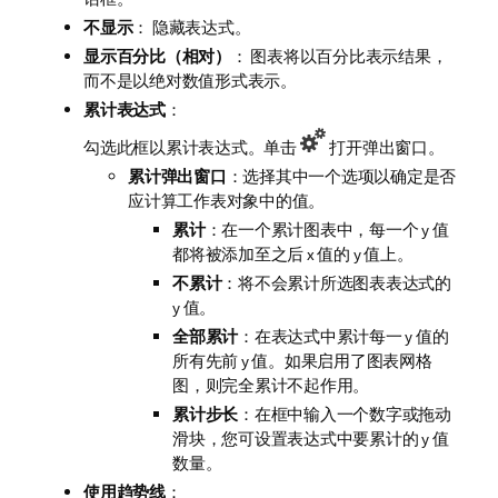
不显示
： 隐藏表达式。
显示百分比（相对）
： 图表将以百分比表示结果，
而不是以绝对数值形式表示。
累计表达式
：
勾选此框以累计表达式。单击
打开弹出窗口。
累计弹出窗口
：选择其中一个选项以确定是否
应计算工作表对象中的值。
累计
：在一个累计图表中，每一个 y 值
都将被添加至之后 x 值的 y 值上。
不累计
：将不会累计所选图表表达式的
y 值。
全部累计
：在表达式中累计每一 y 值的
所有先前 y 值。如果启用了图表网格
图，则完全累计不起作用。
累计步长
：在框中输入一个数字或拖动
滑块，您可设置表达式中要累计的 y 值
数量。
使用趋势线
：