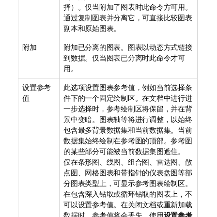
择）。仅当附加了图表时此命令方可用。
通过复制图表并分离它，可直接比较图表
副本和原始图表。
附加
附加已分离的图表。图表以动态方式链接
到数据。仅当图表已分离时此命令才可
用。
设置参考
此选项设置图表参考值，例如当前选择条
值
件下的一个固定绘制区。在文档中进行进
一步选择时，参考绘制区将保留，并在背
景中变暗。图表轴等将进行调整，以始终
包含最多背景数据集和当前数据集。当前
数据集始终绘制在参考图的顶部。参考图
的某些部分可能被当前数据集图遮住。
仅在条形图、线图、组合图、雷达图、散
点图、网格图表和带指针的仪表盘图等部
分图表类型上，可显示参考图表绘制区。
在包含深入钻取或循环钻取的图表上，不
可以设置参考值。在关闭文档或重新加载
数据时，参考值将会丢失。使用
设置参考