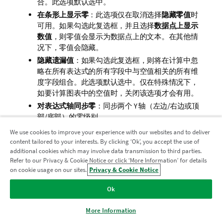
合。此选项默认选中。
在条形上显示零
：此选项仅在取消选择
隐藏零值
时
可用。如果勾选此复选框，并且选择
数据点上显示
数值
，则零值会显示为数据点上的文本。在其他情
况下，零值会隐藏。
隐藏遗漏值
：如果勾选此复选框，则将在计算中忽
略在所有表达式的所有字段中与空值相关的所有维
度字段组合。此选项默认选中。仅在特殊情况下，
如要计算图表中的空值时，关闭该选项才会有用。
对表达式轴同步零
：同步两个 Y 轴（左边/右边或顶
部/底部）的零级别。
使用完整符号集
：此替代项可使更多符号呈现形式
We use cookies to improve your experience with our websites and to deliver
可用（圆圈，三角形等）
content tailored to your interests. By clicking ‘Ok’, you accept the use of
additional cookies which may involve data transmission to third parties.
允许细条形
：对于带非连续 X 轴的图表，QlikView 仅
Refer to our Privacy & Cookie Notice or click ‘More Information’ for details
加入分析现代化计划
会尽可能多地显示可用的绘图区容纳的数据点。剩
on cookie usage on our sites.
Privacy & Cookie Notice
余的数据点会从图表中截断。默认情况下，条形最
使用分析现代化计划实现现代化，同时不损害您宝贵的
小绘制宽度为四个像素，这样条形将明显可辨。勾
Ok
QlikView 应用程序。
单击此处
了解更多信息或联系：
选此复选框，将使条形绘制宽度减至一个像素。
ampquestions@qlik.com
显示所有条形
：对于带非连续 X 轴的图表，QlikView
More Information
仅会尽可能多地显示可用的绘图区容纳的数据点。