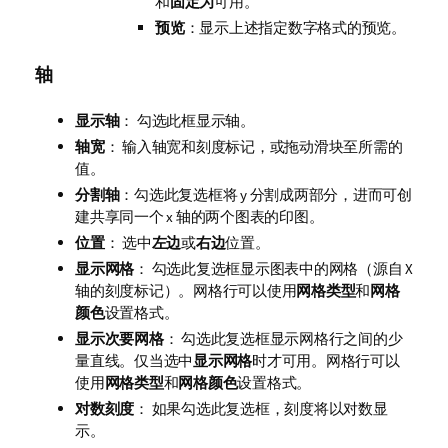
和
固定为
可用。
预览
：显示上述指定数字格式的预览。
轴
显示轴
： 勾选此框显示轴。
轴宽
： 输入轴宽和刻度标记，或拖动滑块至所需的
值。
分割轴
：勾选此复选框将 y 分割成两部分，进而可创
建共享同一个 x 轴的两个图表的印图。
位置
： 选中
左边
或
右边
位置。
显示网格
： 勾选此复选框显示图表中的网格（源自 X
轴的刻度标记）。网格行可以使用
网格类型
和
网格
颜色
设置格式。
显示次要网格
： 勾选此复选框显示网格行之间的少
量直线。仅当选中
显示网格
时才可用。网格行可以
使用
网格类型
和
网格颜色
设置格式。
对数刻度
： 如果勾选此复选框，刻度将以对数显
示。