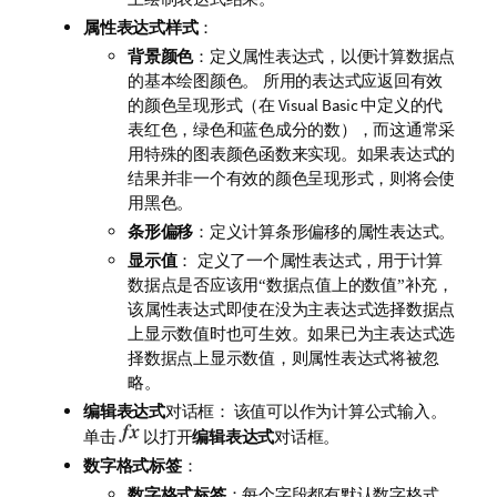
属性表达式样式
：
背景颜色
：
定义属性表达式，以便计算数据点
所用的表达式应返回有效
的基本绘图颜色。
的颜色呈现形式（在 Visual Basic 中定义的代
表红色，绿色和蓝色成分的数），而这通常采
用特殊的图表颜色函数来实现。如果表达式的
结果并非一个有效的颜色呈现形式，则将会使
用黑色。
条形偏移
：
定义计算条形偏移的属性表达式。
显示值
：
定义了一个属性表达式，用于计算
数据点是否应该用“数据点值上的数值”补充，
数据点
该属性表达式即使在没为主表达式选择
上显示数值
时也可生效。如果已为主表达式选
数据点上显示数值
择
，则属性表达式将被忽
略。
编辑表达式
对话框： 该值可以作为计算公式输入。
单击
以打开
编辑表达式
对话框。
数字格式标签
：
数字格式标签
：每个字段都有默认数字格式，