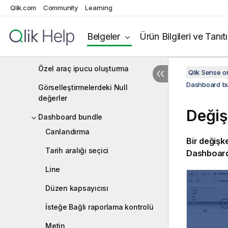
Qlik.com
Community
Learning
Düğme
Sekme kapsayıcısı
Belgeler
Ürün Bilgileri ve Tanıt
Referans çizgileri
Özel araç ipucu oluşturma
Qlik Sense 
Dashboard b
Görselleştirmelerdeki Null
değerler
Değiş
Dashboard bundle
Canlandırma
Bir değişke
Tarih aralığı seçici
Dashboard
Line
Düzen kapsayıcısı
İsteğe Bağlı raporlama kontrolü
Metin