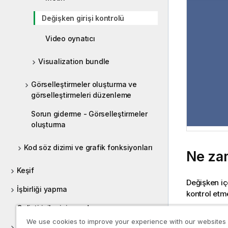
Değişken girişi kontrolü
Video oynatıcı
Visualization bundle
Görselleştirmeler oluşturma ve
görselleştirmeleri düzenleme
Sorun giderme - Görselleştirmeler
oluşturma
Kod söz dizimi ve grafik fonksiyonları
Ne zam
Keşif
Değişken içe
İşbirliği yapma
kontrol etme
Geliştiriciler için yardım
Değişk
We use cookies to improve your experience with our websites
Qlik Sense eğitimleri