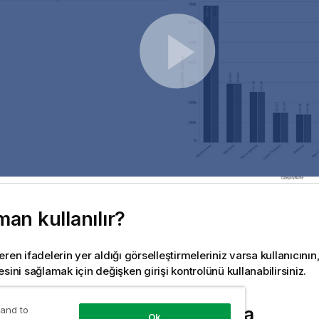
an kullanılır?
ren ifadelerin yer aldığı görselleştirmeleriniz varsa kullanıcını
sini sağlamak için değişken girişi kontrolünü kullanabilirsiniz.
en girişi kontrolü oluşturma
 and to
Ok