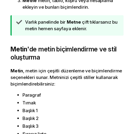
Metne
metin, tablo, köprü veya hesaplama
ekleyin ve bunları biçimlendirin.
İ
Varlık panelinde bir
Metne
çift tıklarsanız bu
p
metin hemen sayfaya eklenir.
u
c
Metin
u
'de metin biçimlendirme ve stil
n
oluşturma
o
t
Metin
, metin için çeşitli düzenleme ve biçimlendirme
u
seçenekleri sunar. Metninizi çeşitli stiller kullanarak
biçimlendirebilirsiniz:
Paragraf
Tırnak
Başlık 1
Başlık 2
Başlık 3
Sırasız liste