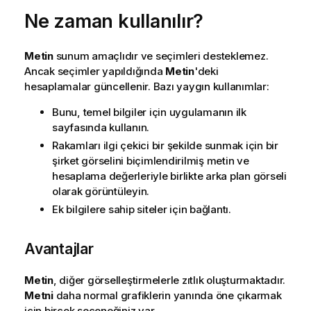
g
Ne zaman kullanılır?
i
n
o
Metin
sunum amaçlıdır ve seçimleri desteklemez.
t
Ancak seçimler yapıldığında
Metin
'deki
u
hesaplamalar güncellenir. Bazı yaygın kullanımlar:
Bunu, temel bilgiler için uygulamanın ilk
sayfasında kullanın.
Rakamları ilgi çekici bir şekilde sunmak için bir
şirket görselini biçimlendirilmiş metin ve
hesaplama değerleriyle birlikte arka plan görseli
olarak görüntüleyin.
Ek bilgilere sahip siteler için bağlantı.
Avantajlar
Metin
, diğer görselleştirmelerle zıtlık oluşturmaktadır.
Metni
daha normal grafiklerin yanında öne çıkarmak
için birçok seçeneğiniz var.