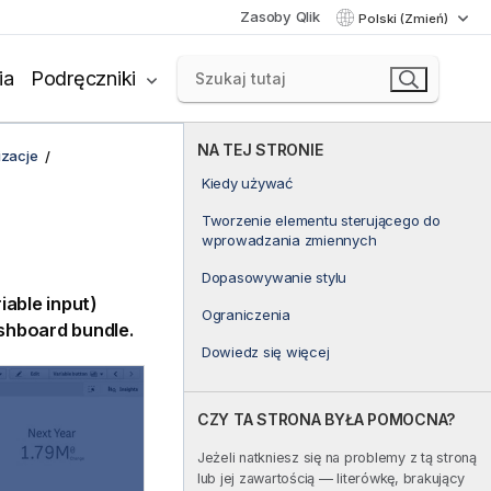
Zasoby Qlik
Polski (Zmień)
ia
Podręczniki
NA TEJ STRONIE
izacje
Kiedy używać
Tworzenie elementu sterującego do
wprowadzania zmiennych
Dopasowywanie stylu
able input)
Ograniczenia
shboard bundle
.
Dowiedz się więcej
CZY TA STRONA BYŁA POMOCNA?
Jeżeli natkniesz się na problemy z tą stroną
lub jej zawartością — literówkę, brakujący