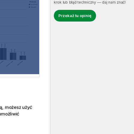
krok lub błąd techniczny — daj nam znać!
Przekaż tu opinię
ną, możesz użyć
umożliwić