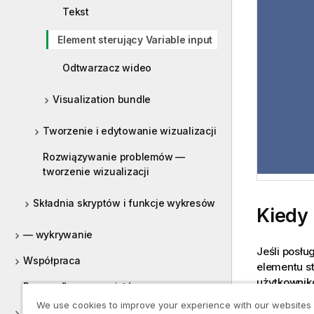
Tekst
Element sterujący Variable input
Odtwarzacz wideo
Visualization bundle
Tworzenie i edytowanie wizualizacji
Rozwiązywanie problemów —
tworzenie wizualizacji
Składnia skryptów i funkcje wykresów
Kiedy
— wykrywanie
Jeśli posłu
Współpraca
elementu s
użytkowniko
Pomoc dla programistów
We use cookies to improve your experience with our websites
Kursy dotyczące Qlik Sense