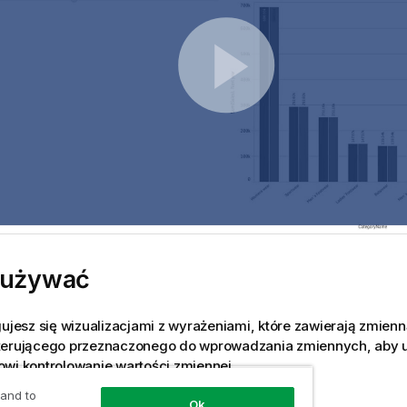
 używać
gujesz się wizualizacjami z wyrażeniami, które zawierają zmien
terującego przeznaczonego do wprowadzania zmiennych, aby 
wi kontrolowanie wartości zmiennej.
 and to
Ok