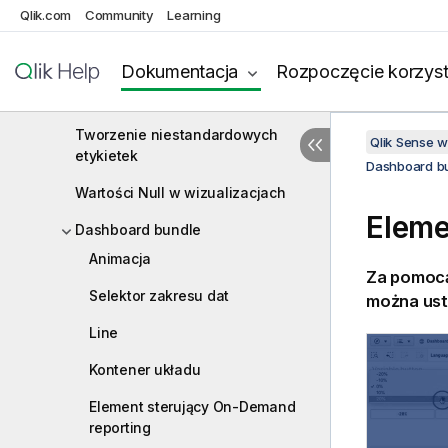
Qlik.com
Community
Learning
Przycisk
Kontener kart
Dokumentacja
Rozpoczęcie korzyst
Linie odniesienia
Tworzenie niestandardowych
Qlik Sense 
etykietek
Dashboard b
Wartości Null w wizualizacjach
Eleme
Dashboard bundle
Animacja
Za pomocą
Selektor zakresu dat
można ust
Line
Kontener układu
Element sterujący On-Demand
reporting