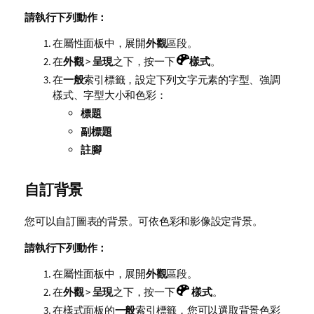
請執行下列動作：
在屬性面板中，展開
外觀
區段。
在
外觀
>
呈現
之下，按一下
樣式
。
在
一般
索引標籤，設定下列文字元素的字型、強調
樣式、字型大小和色彩：
標題
副標題
註腳
自訂背景
您可以自訂圖表的背景。可依色彩和影像設定背景。
請執行下列動作：
在屬性面板中，展開
外觀
區段。
在
外觀
>
呈現
之下，按一下
樣式
。
在樣式面板的
一般
索引標籤，您可以選取背景色彩