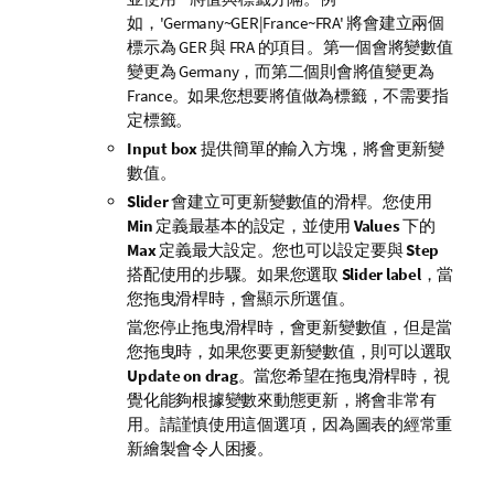
如，
'Germany~GER|France~FRA'
將會建立兩個
標示為
GER
與
FRA
的項目。第一個會將變數值
變更為
Germany
，而第二個則會將值變更為
France
。如果您想要將值做為標籤，不需要指
定標籤。
Input box
提供簡單的輸入方塊，將會更新變
數值。
Slider
會建立可更新變數值的滑桿。您使用
Min
定義最基本的設定，並使用
Values
下的
Max
定義最大設定。您也可以設定要與
Step
搭配使用的步驟。如果您選取
Slider label
，當
您拖曳滑桿時，會顯示所選值。
當您停止拖曳滑桿時，會更新變數值，但是當
您拖曳時，如果您要更新變數值，則可以選取
Update on drag
。當您希望在拖曳滑桿時，視
覺化能夠根據變數來動態更新，將會非常有
用。請謹慎使用這個選項，因為圖表的經常重
新繪製會令人困擾。