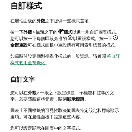
自訂樣式
在屬性面板的
外觀
之下提供一些樣式選項。
按一下
外觀
>
呈現
之下的
樣式
以進一步自訂圖表樣式。
您可以按一下每個區段旁邊的
以重設樣式。按一下
全部重設
可在樣式面板中重設所有可用索引標籤的樣式。
如需關於設定個別視覺化樣式的一般資訊，請參閱
將自訂
樣式套用至視覺化
。
自訂文字
您可以在
外觀
> 一般之下設定標題、子標題和註腳的文
字。若要隱藏這些元素，關閉
顯示標題
。
圖表上不同標籤的可見性取決於圖表特定設定和標籤顯示
選項。可在屬性面板中設定這些內容。
您可以設定顯示在圖表中的文字樣式。