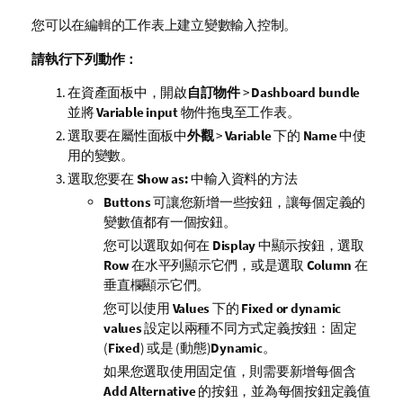
您可以在編輯的工作表上建立變數輸入控制。
請執行下列動作：
在資產面板中，開啟
自訂物件
>
Dashboard bundle
並將
Variable input
物件拖曳至工作表。
選取要在屬性面板中
外觀
>
Variable
下的
Name
中使
用的變數。
選取您要在
Show as:
中輸入資料的方法
Buttons
可讓您新增一些按鈕，讓每個定義的
變數值都有一個按鈕。
您可以選取如何在
Display
中顯示按鈕，選取
Row
在水平列顯示它們，或是選取
Column
在
垂直欄顯示它們。
您可以使用
Values
下的
Fixed or dynamic
values
設定以兩種不同方式定義按鈕：固定
(
Fixed
) 或是 (動態)
Dynamic
。
如果您選取使用固定值，則需要新增每個含
Add Alternative
的按鈕，並為每個按鈕定義值