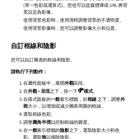
(單一色彩或運算式)。您也可以從媒體庫或 URL 將背
景設定為影像。
使用背景色彩時，使用滑桿調整背景的不透明度。
使用背景影像時，您可以調整影像大小和位置。
自訂框線和陰影
您可以自訂圖表的框線和陰影。
請執行下列動作：
在屬性面板中，展開
外觀
區段。
在
外觀
>
呈現
之下，按一下
樣式
。
在樣式面板的
一般
索引標籤，於
框線
之下，調整
外
框
大小，以增加或減少圖表周圍的框線。
選取框線色彩。
調整
圓角半徑
以控制框線的圓度。
在
一般
索引標籤的
陰影
之下，選取陰影大小和色
彩。選取
無
以移除陰影。