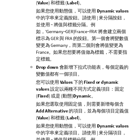
(
Value
) 和標籤 (
Label
)。
如果您使用動態值，可以使用
Dynamic values
中的字串來定義按鈕。請使用 | 來分隔按鈕，
並使用 ~ 將值與標籤分隔。例
如，
'Germany~GER|France~FRA'
將會建立兩個
標示為
GER
與
FRA
的按鈕。第一個會將變數值
變更為
Germany
，而第二個則會將值變更為
France
。如果您想要將值做為標籤，不需要指
定標籤。
Drop down
會新增下拉式功能表，每個定義的
變數值都有一個項目。
您可以使用
Values
下的
Fixed or dynamic
values
設定以兩種不同方式定義項目：固定
(
Fixed
) 或是 (動態)
Dynamic
。
如果您選取使用固定值，則需要新增每個含
Add Alternative
的項目，並為每個項目定義值
(
Value
) 和標籤 (
Label
)。
如果您使用動態值，可以使用
Dynamic values
中的字串來定義項目。請使用 | 來分隔項目，
並使用 ~ 將值與標籤分隔。例