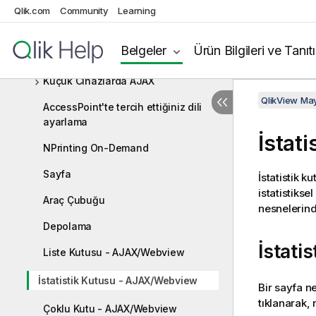
Güvenlik
Qlik.com
Community
Learning
Sık Sorulan Sorular
Belgeler
Ürün Bilgileri ve Tanıt
AJAX/WebView
Küçük Cihazlarda AJAX
QlikView Ma
AccessPoint'te tercih ettiğiniz dili
ayarlama
İstat
NPrinting On-Demand
Sayfa
İstatistik k
istatistikse
Araç Çubuğu
nesnelerind
Depolama
İstati
Liste Kutusu - AJAX/Webview
İstatistik Kutusu - AJAX/Webview
Bir sayfa n
tıklanarak,
Çoklu Kutu - AJAX/Webview