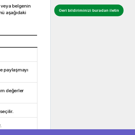
 veya belgenin
Geri bildiriminizi buradan iletin
enü aşağıdaki
 ve paylaşmayı
üm değerler
eçilir.
.