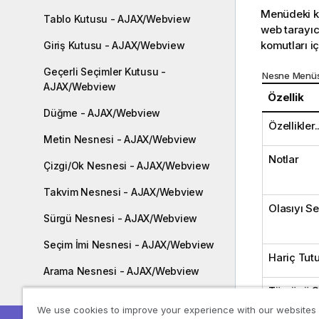
Menüdeki ko
Tablo Kutusu - AJAX/Webview
web tarayıc
komutları iç
Giriş Kutusu - AJAX/Webview
Geçerli Seçimler Kutusu -
Nesne Menüsü
AJAX/Webview
Özellik
Düğme - AJAX/Webview
Özellikler..
Metin Nesnesi - AJAX/Webview
Notlar
Çizgi/Ok Nesnesi - AJAX/Webview
Takvim Nesnesi - AJAX/Webview
Olasıyı S
Sürgü Nesnesi - AJAX/Webview
Seçim İmi Nesnesi - AJAX/Webview
Hariç Tut
Arama Nesnesi - AJAX/Webview
Tümünü S
Konteyner Nesnesi - AJAX/Webview
We use cookies to improve your experience with our websites