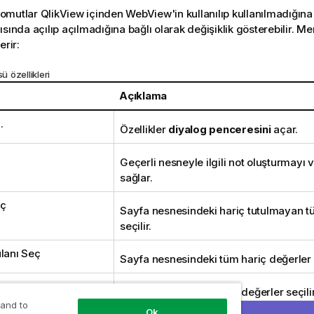
mutlar QlikView içinden WebView'in kullanılıp kullanılmadığına
ısında açılıp açılmadığına bağlı olarak değişiklik gösterebilir. M
erir:
 özellikleri
Açıklama
.
Özellikler
diyalog penceresini
açar.
Geçerli nesneyle ilgili not oluşturmayı
sağlar.
eç
Sayfa nesnesindeki hariç tutulmayan t
seçilir.
ulanı Seç
Sayfa nesnesindeki tüm hariç değerler s
eç
Sayfa nesnesindeki tüm değerler seçilir
 and to
Ok